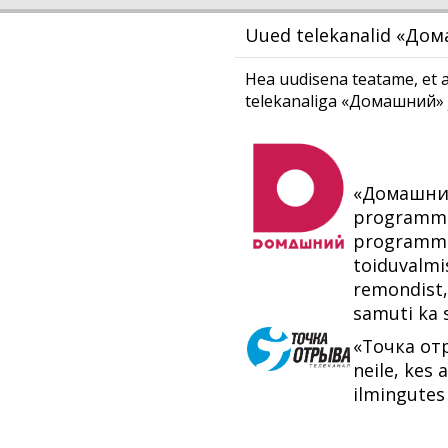
Uued telekanalid «До
Hea uudisena teatame, et al
telekanaliga «Домашний» 
«Домашний»
programmis
programmid
toiduvalmi
remondist,
samuti ka 
«Точка отр
neile, kes
ilmingutes 