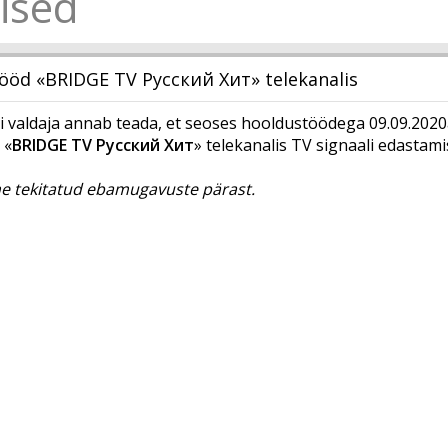
ised
ööd «BRIDGE TV Русский Хит» telekanalis
valdaja annab teada, et seoses hooldustöödega 09.09.2020
 «
BRIDGE TV Русский Хит
» telekanalis TV signaali edastam
 tekitatud ebamugavuste pärast.