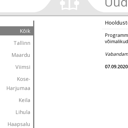
Uud
Hooldust
Kõik
Programmi 
võimalikud
Tallinn
Vabandame
Maardu
Viimsi
07.09.2020
Kose-
Harjumaa
Keila
Lihula
Haapsalu