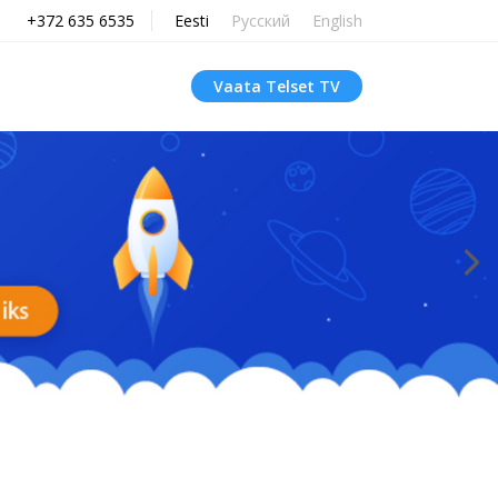
+372 635 6535
Eesti
Русский
English
Vaata Telset TV