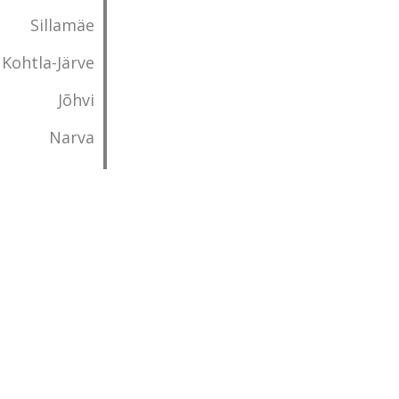
Sillamäe
Kohtla-Järve
Jõhvi
Narva