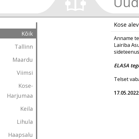
Uud
Kose alev
Kõik
Anname tea
Lairiba As
Tallinn
sideteenus
Maardu
ELASA tege
Viimsi
Telset vab
Kose-
17.05.2022
Harjumaa
Keila
Lihula
Haapsalu