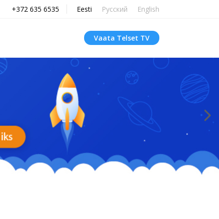
+372 635 6535
Eesti
Русский
English
Vaata Telset TV