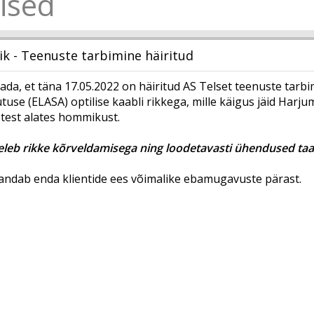
ised
ik - Teenuste tarbimine häiritud
da, et täna 17.05.2022 on häiritud AS Telset teenuste tarb
utuse (ELASA) optilise kaabli rikkega, mille käigus jäid Harj
test alates hommikust.
leb rikke kõrveldamisega ning loodetavasti ühendused taas
andab enda klientide ees võimalike ebamugavuste pärast.