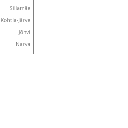
Sillamäe
Kohtla-Järve
Jõhvi
Narva