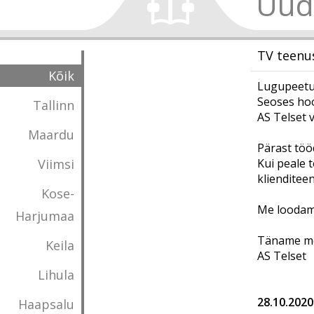
Uud
TV teenu
Kõik
Lugupeetud
Seoses ho
Tallinn
AS Telset 
Maardu
Pärast tööd
Viimsi
Kui peale t
klienditee
Kose-
Me loodame
Harjumaa
Täname mõ
Keila
AS Telset
Lihula
28.10.2020
Haapsalu