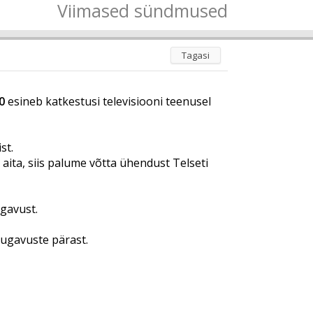
Viimased sündmused
Tagasi
0
esineb katkestusi televisiooni teenusel
st.
i aita, siis palume võtta ühendust Telseti
ugavust.
ugavuste pärast.