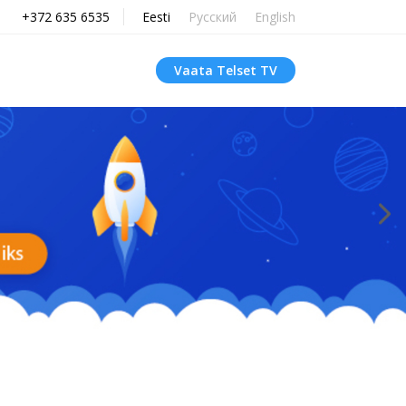
+372 635 6535
Eesti
Русский
English
Vaata Telset TV