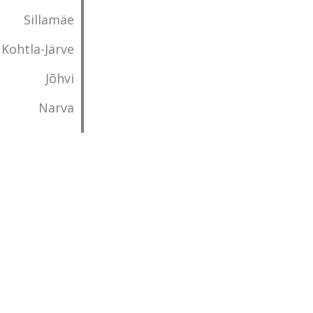
Sillamäe
Kohtla-Järve
Jõhvi
Narva