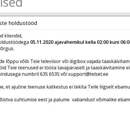
ised
ste holdustööd
 kliendid,
oldustöödega
05.11.2020 ajavahemikul kella 02:00 kuni 06:0
võrgus.
e lõppu võib Teie televiisor või digibox vajada taaskäivitami
öid Teie teenused ei tööta tavapäraselt ja taaskäivitamine e
nindusega numbril 635 6535 või
support@telset.ee
, et ajutine teenuse katkestus ei tekita Teile liigselt ebam
istva suhtumise eest ja palume vabandust võimalike ebam