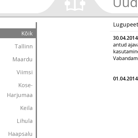
Uud
Lugupeet
Kõik
30.04.2014 
antud ajav
Tallinn
kasutamine
Vabandame
Maardu
Viimsi
01.04.2014
Kose-
Harjumaa
Keila
Lihula
Haapsalu