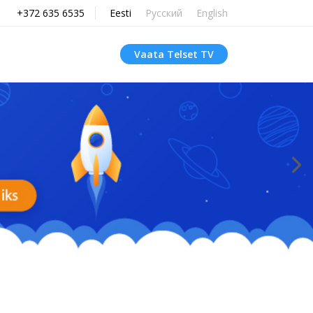
+372 635 6535
Eesti
Русский
English
Vaata Telset TV