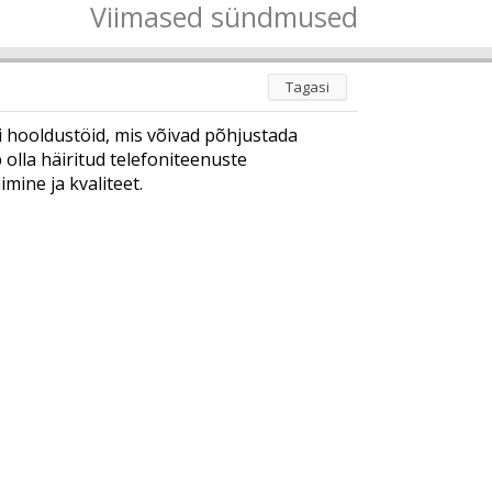
Viimased sündmused
Tagasi
ni hooldustöid, mis võivad põhjustada
 olla häiritud telefoniteenuste
mine ja kvaliteet.