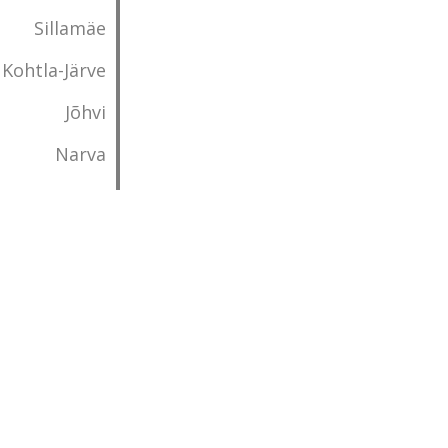
Sillamäe
Kohtla-Järve
Jõhvi
Narva