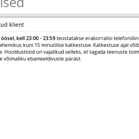
ised
ud klient
öösel, kell 23:00 - 23:59
teostatakse erakorralisi telefonilii
ahemikus kuni 15 minutilise katkestuse. Katkestuse ajal võib
. Hooldustööd on vajalikud selleks, et tagada teenuste toimi
 võimaliku ebameeldivuste pärast.