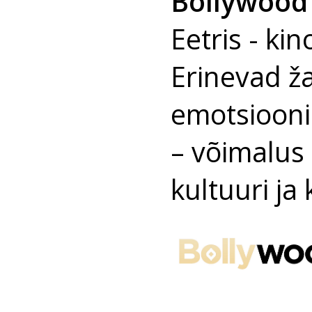
Bollywood
Eetris - ki
Erinevad ža
emotsiooni
– võimalus
kultuuri j