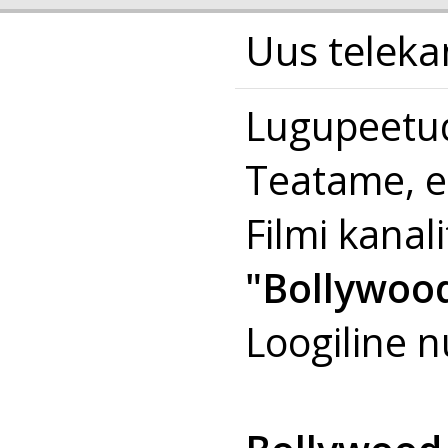
Uus teleka
Lugupeetud
Teatame, et
Filmi kanal
"Bollywoo
Loogiline 