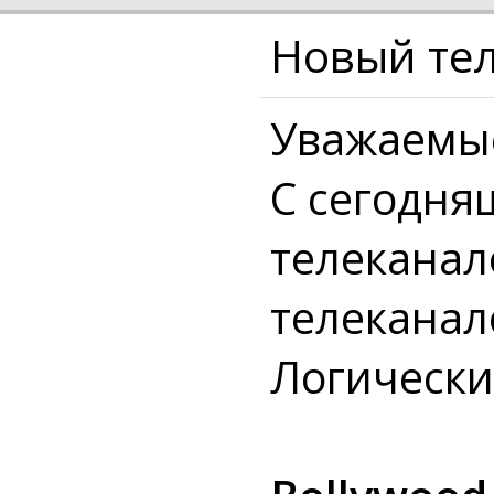
Новый тел
Уважаемые
С сегодня
телеканало
телекана
Логически