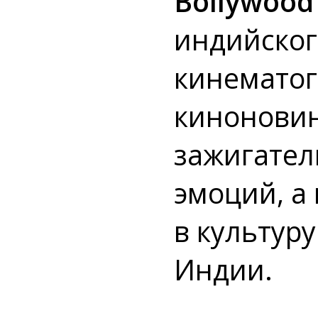
Bollywoo
индийског
кинематог
киноновин
зажигател
эмоций, а
в культур
Индии.