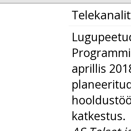
Telekanali
Lugupeetud
Programmi 
aprillis 20
planeeritu
hooldustöö
katkestus.