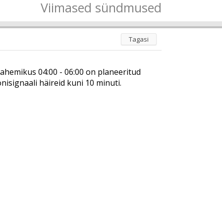
Viimased sündmused
Tagasi
avahemikus 04:00 - 06:00 on planeeritud
nisignaali häireid kuni 10 minuti.