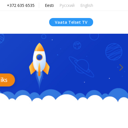
+372 635 6535
Eesti
Русский
English
Vaata Telset TV