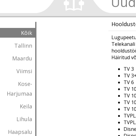
Uud
Hooldust
Kõik
Lugupeetud
Telekanali
Tallinn
hooldustöö
Häiritud võ
Maardu
TV 3
Viimsi
TV 3
TV 6
Kose-
TV 10
Harjumaa
TV 
TV 1
Keila
TV 1
TVPL
Lihula
TVPL
Dis
Haapsalu
Dis