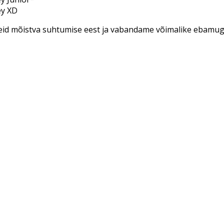
ey XD
id mõistva suhtumise eest ja vabandame võimalike ebamug