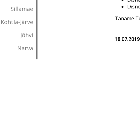
Disn
Sillamäe
Täname Te
Kohtla-Järve
Jõhvi
18.07.2019
Narva