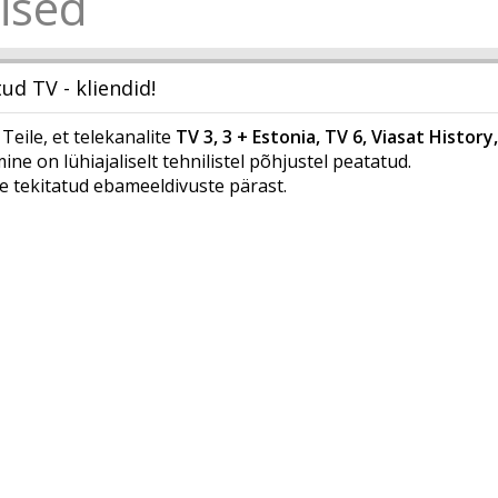
ised
d TV - kliendid!
Teile, et telekanalite
TV 3, 3 + Estonia, TV 6, Viasat History
ine on lühiajaliselt tehnilistel põhjustel peatatud.
tekitatud ebameeldivuste pärast.