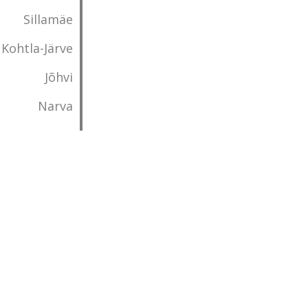
Sillamäe
Kohtla-Järve
Jõhvi
Narva