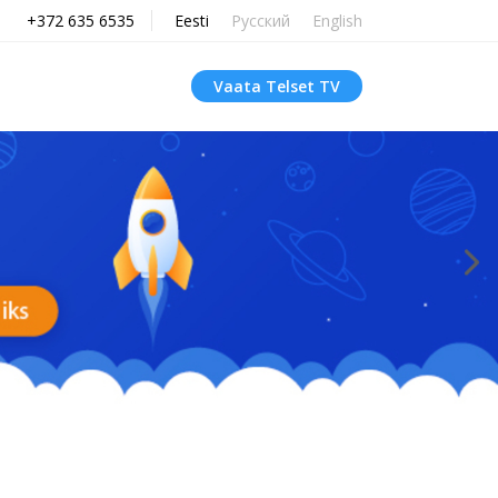
+372 635 6535
Eesti
Русский
English
Vaata Telset TV