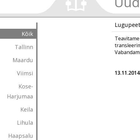
Uud
Lugupeetu
Kõik
Teavitame 
transleerim
Tallinn
Vabandame 
Maardu
Viimsi
13.11.2014
Kose-
Harjumaa
Keila
Lihula
Haapsalu