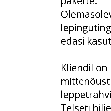
pakette.
Olemasoleva
lepingutin
edasi kasut
Kliendil o
mittenõustu
leppetrahvi
Telseti hilj