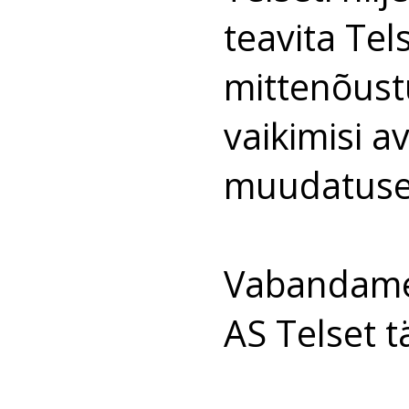
teavita Te
mittenõustu
vaikimisi 
muudatuse
Vabandame
AS Telset t