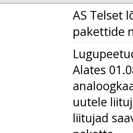
AS Telset 
pakettide 
Lugupeetud
Alates 01.0
analoogkaa
uutele liit
liitujad saa