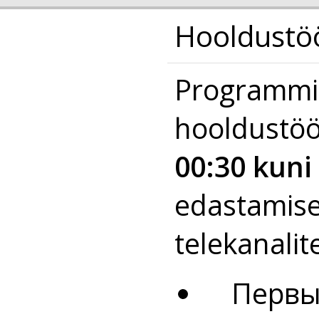
Hooldustöö
Programmi 
hooldustö
00:30 kuni
edastamise
telekanalite
Первый