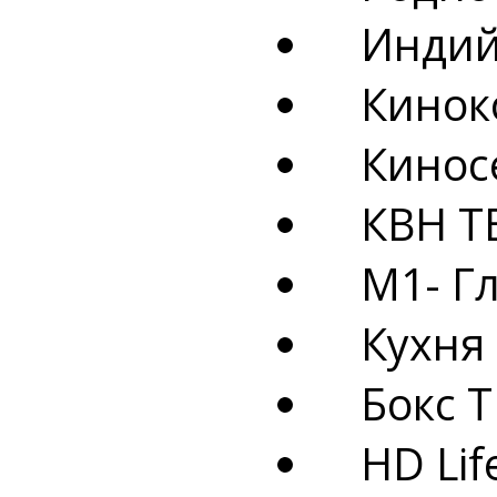
Индийс
Кинок
Кинос
КВН Т
М1- Гл
Кухня 
Бокс Т
HD Lif