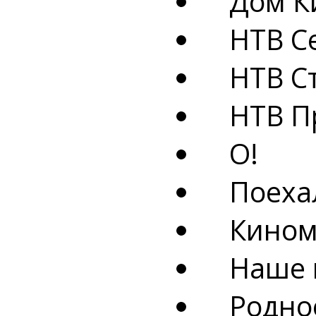
Дом Ки
НТВ Се
НТВ Ст
НТВ П
О!
Поехал
Кином
Наше н
Родное