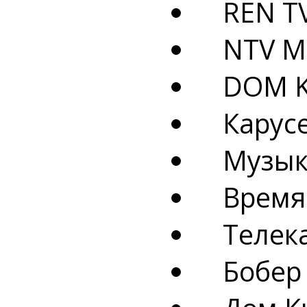
REN TV 
NTV Mir
DOM KI
Карусе
Музыка
Время: 
Телек
Бобер