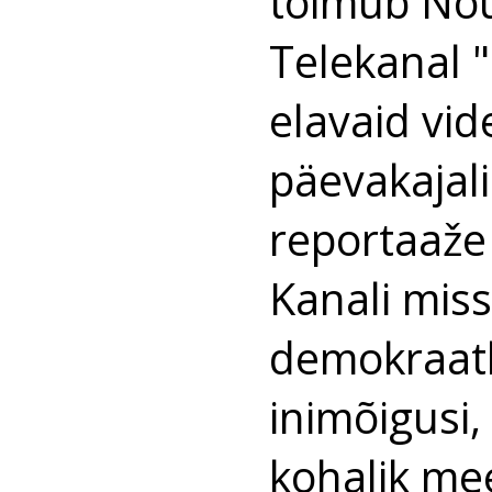
toimub Nõu
Telekanal 
elavaid vid
päevakajali
reportaaže 
Kanali mis
demokraatli
inimõigusi
kohalik mee