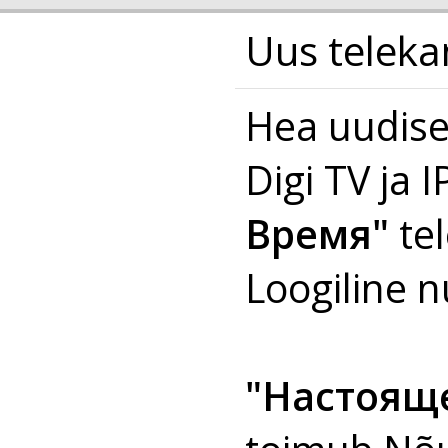
Uus telek
Hea uudise
Digi TV ja 
Время"
te
Loogiline 
"Настоящ