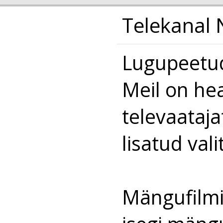
Telekanal 
Lugupeetud
Meil on hea
televaataja
lisatud val
Mängufilmid