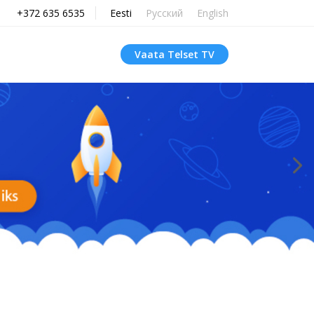
+372 635 6535
Eesti
Русский
English
Vaata Telset TV