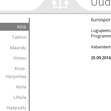
Uud
Eurospor
Kõik
Lugupeetud
Programmi 
Tallinn
Vabandame
Maardu
Viimsi
25.09.2016
Kose-
Harjumaa
Keila
Lihula
Haapsalu