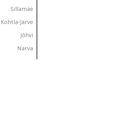
Sillamäe
Kohtla-Järve
Jõhvi
Narva