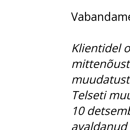
Vabandame 
Klientidel
mittenõust
muudatuste 
Telseti mu
10 detsembr
avaldanud 