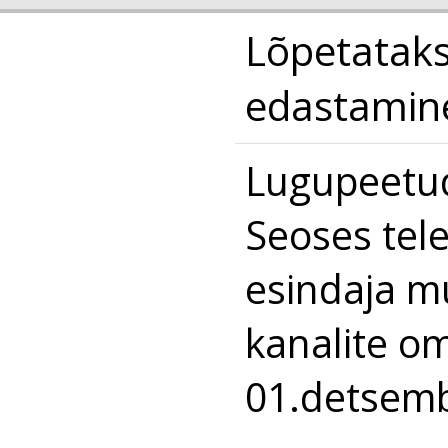
Lõpetataks
edastamin
Lugupeetud
Seoses tel
esindaja m
kanalite o
01.detsemb