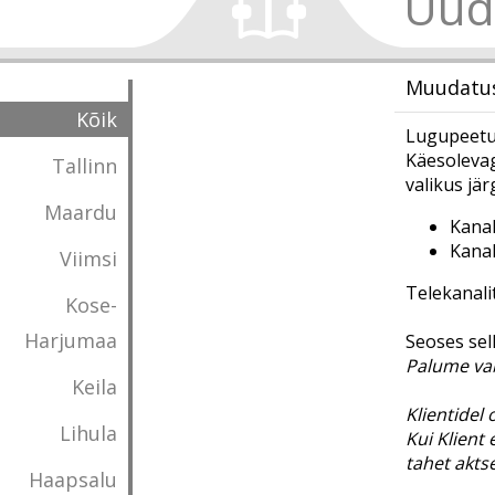
Uud
Muudatuse
Kõik
Lugupeetud
Käesolevaga
Tallinn
valikus jä
Maardu
Kana
Kana
Viimsi
Telekanali
Kose-
Harjumaa
Seoses sel
Palume va
Keila
Klientidel
Lihula
Kui Klient
tahet akt
Haapsalu