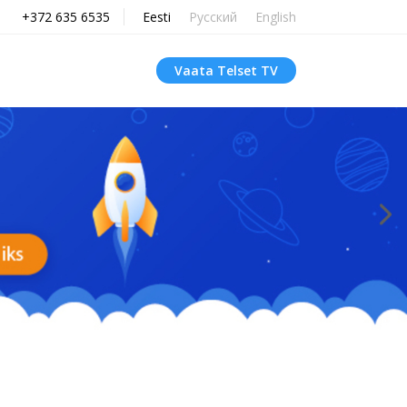
+372 635 6535
Eesti
Русский
English
Vaata Telset TV