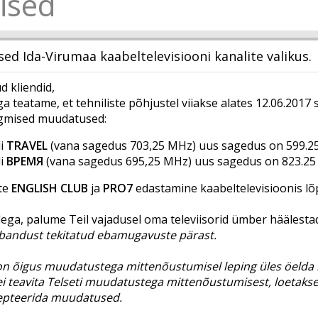
ised
d Ida-Virumaa kaabeltelevisiooni kanalite valikus.
 kliendid,
 teatame, et tehniliste põhjustel viiakse alates 12.06.2017 s
rgmised muudatused:
li
TRAVEL
(vana sagedus 703,25 MHz) uus sagedus on 599.2
li
ВРЕМЯ
(vana sagedus 695,25 MHz) uus sagedus on 823.2
te
ENGLISH CLUB
ja
PRO7
edastamine kaabeltelevisioonis l
lega, palume Teil vajadusel oma televiisorid ümber häälesta
bandust tekitatud ebamugavuste pärast.
 on õigus muudatustega mittenõustumisel leping üles öelda
 ei teavita Telseti muudatustega mittenõustumisest, loetakse
septeerida muudatused.