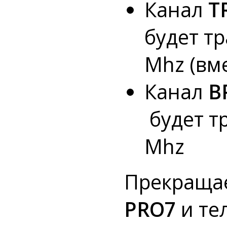
Канал
T
будет тр
Mhz (вм
Канал
В
будет т
Mhz
Прекращае
PRO7
и те