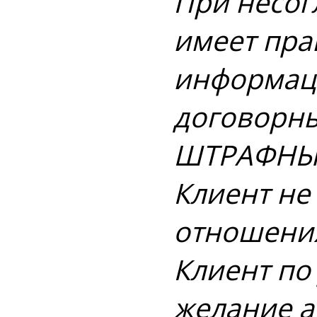
При несог
имеет пра
информаци
договорны
ШТРАФНЫХ 
Клиент не
отношения 
Клиент по
желание а