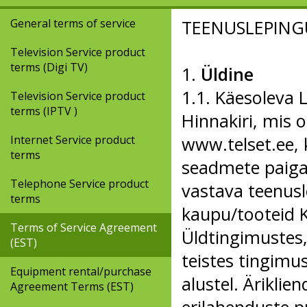
General terms of service
TEENUSLEPING
Television Service product
terms (Digi TV)
1.
Üldine
1.1. Käesoleva 
Television Service product
terms (IPTV )
Hinnakiri, mis 
Internet Service product
www.telset.ee
,
terms
seadmete paigal
Telephone Service product
vastava teenusl
terms
kaupu/tooteid K
Terms of Service Agreement
Üldtingimustes
(EST)
teistes tingimu
Equipment rental/purchase
alustel. Äriklien
Agreement Terms (EST)
erilahenduste p