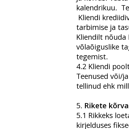
kalendrikuu. Te
Kliendi krediidi
tarbimise ja tas
Kliendilt nõuda 
võlaõiguslike t
tegemist.
4.2 Kliendi pool
Teenused või/ja
tellinud ehk mi
5.
Rikete kõrv
5.1 Rikkeks loe
kirjelduses fiks