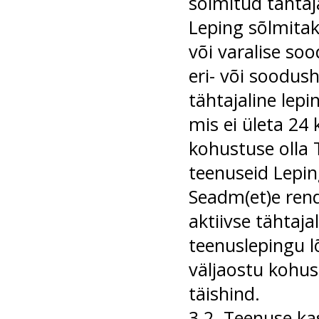
sõlmitud tähtaja
Leping sõlmitaks
või varalise soo
eri- või soodus
tähtajaline lep
mis ei ületa 24
kohustuse olla 
teenuseid Leping
Seadm(et)e rendi
aktiivse tähtaja
teenuslepingu l
väljaostu kohus
täishind.
3.2. Teenuse k