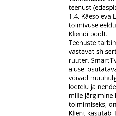
teenust (edaspi
1.4. Käesoleva 
toimivuse eeld
Kliendi poolt.
Teenuste tarbim
vastavat sh sert
ruuter, SmartTV
alusel osutatav
võivad muuhulg
loetelu ja nend
mille järgimine 
toimimiseks, on
Klient kasutab 