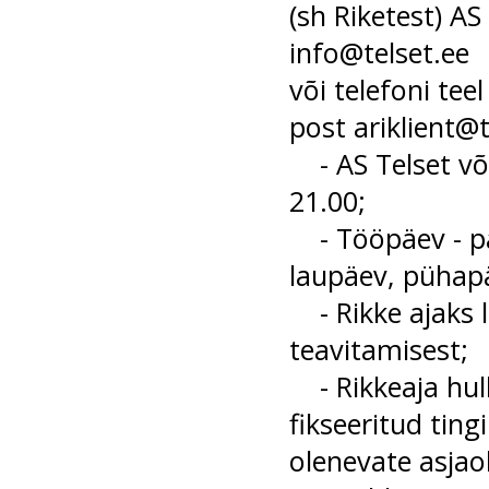
(sh Riketest) AS
info@telset.ee
või telefoni tee
post
ariklient@t
- AS Telset võt
21.00;
- Tööpäev - päe
laupäev, pühapä
- Rikke ajaks l
teavitamisest;
- Rikkeaja hulk
fikseeritud tin
olenevate asjao