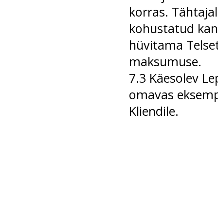
korras. Tähtaja
kohustatud kan
hüvitama Telset
maksumuse.
7.3 Käesolev Le
omavas eksempla
Kliendile.