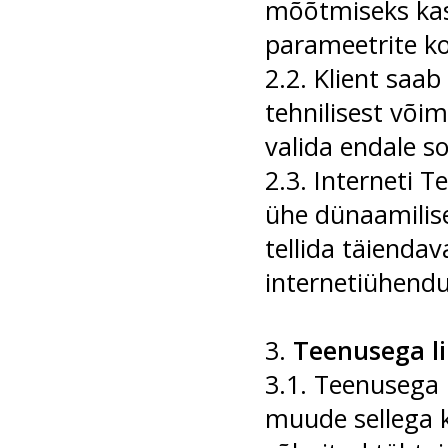
mõõtmiseks kas
parameetrite k
2.2. Klient saa
tehnilisest võim
valida endale s
2.3. Interneti 
ühe dünaamilise 
tellida täiendav
internetiühendu
3.
Teenusega l
3.1. Teenusega 
muude sellega k