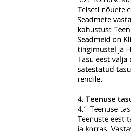
Telseti nõuetele
Seadmete vastavu
kohustust Teen
Seadmeid on Kli
tingimustel ja 
Tasu eest välja
sätestatud tasu
rendile.
4.
Teenuse tas
4.1 Teenuse tas
Teenuste eest t
ja korras. Vast