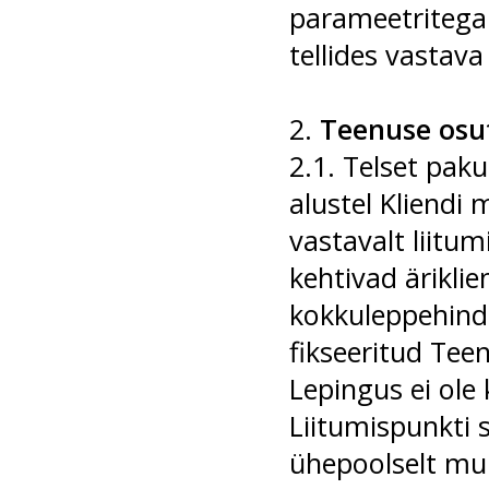
parameetritega 
tellides vastava
2.
Teenuse osu
2.1. Telset pak
alustel Kliendi
vastavalt liitum
kehtivad äriklie
kokkuleppehind.
fikseeritud Tee
Lepingus ei ole 
Liitumispunkti 
ühepoolselt muu