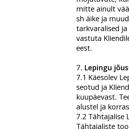
mitte ainult vä
sh äike ja muud
tarkvaralised j
vastuta Kliendil
eest.
7.
Lepingu jõu
7.1 Käesolev Le
seotud ja Kliend
kuupäevast. Te
alustel ja korras
7.2 Tähtajalise
Tähtajaliste to