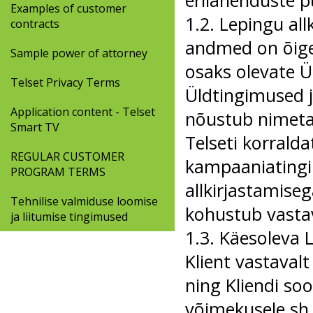
Examples of customer
1.2. Lepingu all
contracts
andmed on õige
Sample power of attorney
osaks olevate 
Telset Privacy Terms
Üldtingimused j
Application content - Telset
nõustub nimetat
Smart TV
Telseti korrald
REGULAR CUSTOMER
kampaaniatingim
PROGRAM TERMS
allkirjastamise
Tehnilise valmiduse loomise
kohustub vastav
ja liitumise tingimused
1.3. Käesoleva 
Klient vastavalt
ning Kliendi soo
võimekusele sh