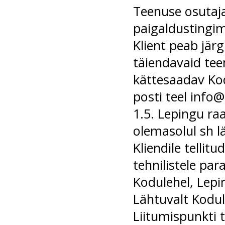
Teenuse osutaja
paigaldustingimu
Klient peab järg
täiendavaid teen
kättesaadav Kod
posti teel
info@
1.5. Lepingu ra
olemasolul sh l
Kliendile telli
tehnilistele pa
Kodulehel, Lepin
Lähtuvalt Kodul
Liitumispunkti t