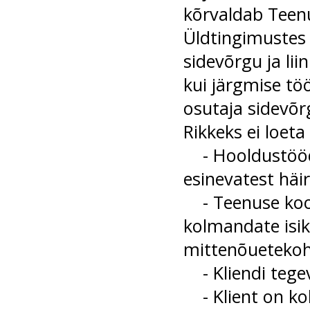
kõrvaldab Teenu
Üldtingimustes
sidevõrgu ja lii
kui järgmise tö
osutaja sidevõrg
Rikkeks ei loeta
- Hooldustööde
esinevatest häir
- Teenuse koos
kolmandate isik
mittenõuetekoha
- Kliendi tegev
- Klient on koh