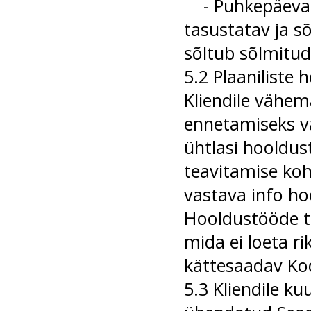
- Puhkepäevadel
tasustatav ja sõ
sõltub sõlmitud
5.2 Plaaniliste
Kliendile vähema
ennetamiseks va
ühtlasi hooldus
teavitamise koh
vastava info h
Hooldustööde te
mida ei loeta r
kättesaadav Ko
5.3 Kliendile ku