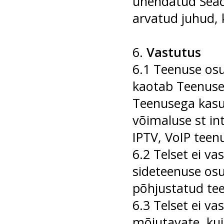
ühendatud Seadm
arvatud juhud, 
6.
Vastutus
6.1 Teenuse osu
kaotab Teenuse 
Teenusega kasu
võimaluse st in
IPTV, VoIP teen
6.2 Telset ei va
sideteenuse osu
põhjustatud te
6.3 Telset ei va
mõjutavate, kui