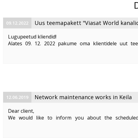
Uus teemapakett "Viasat World kanali
09.12.2022
Lugupeetud kliendid!
Alates 09. 12. 2022 pakume oma klientidele uut te
"Viasat World kanalid"
. Teemapaketi hind on 2,50 €/kuu
Pakett sisaldab järgmisi Viasat World kanaleid:
Epic Drama HD
loogiline number ...
Network maintenance works in Keila
12.06.2019
Dear client,
We would like to inform you about the schedule
maintenance works on 19. 06. 2019 between 01:00-05:00.
Planned works include upgrade the equipment of the f
cable and affect clients in Keila. During the maintenance .