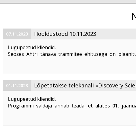
Hooldustööd 10.11.2023
07.11.2023
Lugupeetud kliendid,
Seoses Ahtri tänava trammitee ehitusega on plaanitu
magistraalkaabli ümberehitustööd 10. 11. 2023 ajavahem
00:00 kuni 05:00. Sellel ajal on häiritud teenuste tarbim
esineda teenuste ...
Lõpetatakse telekanali «Discovery Scie
01.11.2023
«DTX» edastamine
Lugupeetud kliendid,
Programmi valdaja annab teada, et
alates 01. jaanu
lõpetatakse «Discovery Science» ja «DTX» tel
edastamine Eestis
.
Vabandame võimalike ebameeldivuste
...