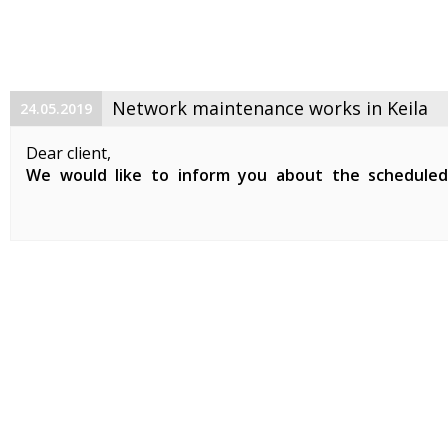
Network maintenance works in Keila
24.05.2019
Dear client,
We would like to inform you about the schedule
maintenance works on 29. 05. 2019 between 01:00-07:0
Planned works include updates to our network devices 
clients in Keila.
During the ...