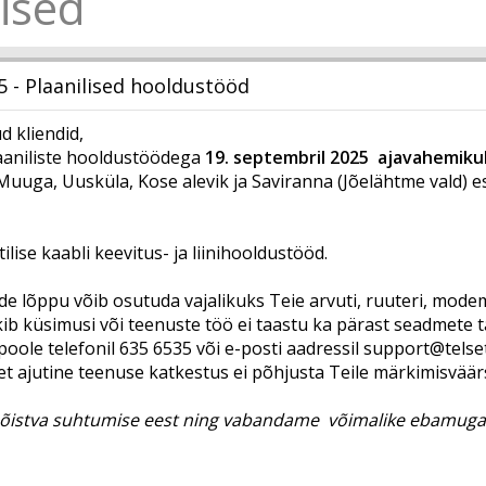
ised
25 - Plaanilised hooldustööd
 kliendid,
aaniliste hooldustöödega
19. septembril 2025 ajavahemikul 
Muuga, Uusküla, Kose alevik ja Saviranna (Jõelähtme vald) e
tilise kaabli keevitus- ja liinihooldustööd.
de lõppu võib osutuda vajalikuks Teie arvuti, ruuteri, modem
ekib küsimusi või teenuste töö ei taastu ka pärast seadmete
poole telefonil 635 6535 või e-posti aadressil
support@telse
t ajutine teenuse katkestus ei põhjusta Teile märkimisvää
istva suhtumise eest ning vabandame võimalike ebamugav