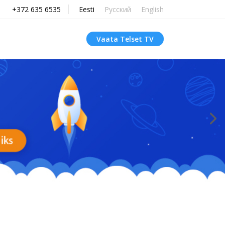
+372 635 6535
Eesti
Русский
English
Vaata Telset TV