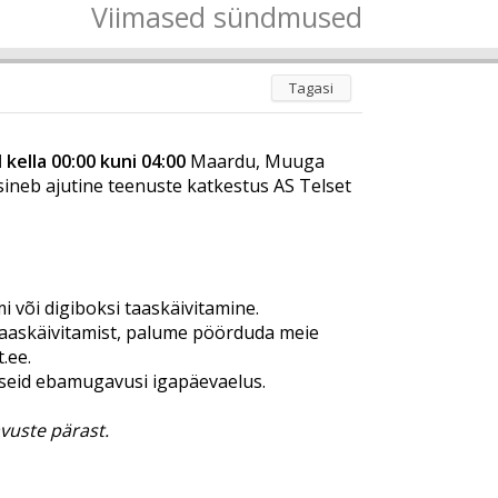
Viimased sündmused
Tagasi
kella 00:00 kuni 04:00
Maardu, Muuga
sineb ajutine teenuste katkestus AS Telset
i või digiboksi taaskäivitamine.
 taaskäivitamist, palume pöörduda meie
t.ee
.
rseid ebamugavusi igapäevaelus.
uste pärast.