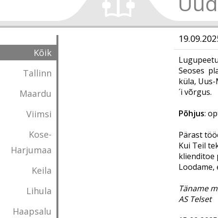
Uud
​19.09.20
Kõik
Lugupeetud
Seoses pl
Tallinn
küla, Uus-
´i võrgus.
Maardu
Viimsi
Põhjus
: op
Kose-
Pärast töö
Kui Teil t
Harjumaa
klienditoe 
Loodame, e
Keila
Täname mõ
Lihula
AS Telset
Haapsalu