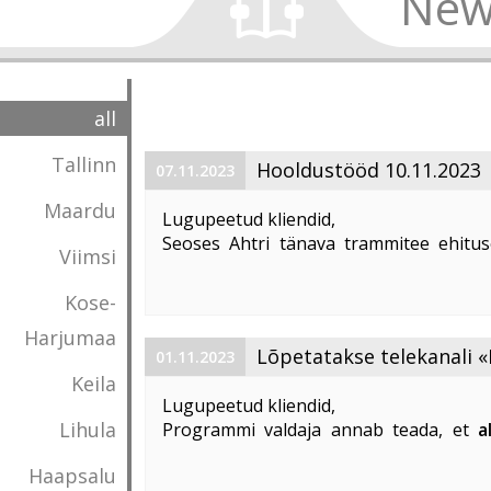
New
all
Tallinn
Hooldustööd 10.11.2023
07.11.2023
Maardu
Lugupeetud kliendid,
Seoses Ahtri tänava trammitee ehitus
Viimsi
magistraalkaabli ümberehitustööd 10. 1
00:00 kuni 05:00. Sellel ajal on häiritu
Kose-
esineda teenuste ...
Harjumaa
Lõpetatakse telekanali «
01.11.2023
Keila
«DTX» edastamine
Lugupeetud kliendid,
Lihula
Programmi valdaja annab teada, et
a
lõpetatakse «Discovery Science»
Haapsalu
edastamine Eestis
.