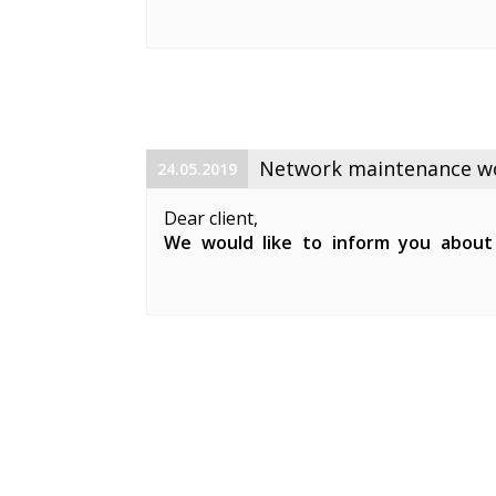
maintenance works on 19. 06. 2019 betw
Planned works include upgrade the equ
cable and affect clients in Keila. During 
Network maintenance wor
24.05.2019
Dear client,
We would like to inform you about
maintenance works on 29. 05. 2019 be
Planned works include updates to our 
clients in Keila.
During the ...