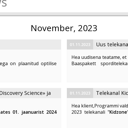
s
November, 2023
Uus telekana
01.11.2023
Hea uudisena teatame, et 
ega on plaanitud optilise
Baaspakett sporditelek
1. 2023 ajavahemikul kella
number (LCN) on 59. Te
d teenuste tarbimine, võivad
vaatajatele suurepärast võim
Discovery Science» ja
Telekanal Ki
01.11.2023
Hea klient,Programmi vald
lates 01. jaanuarist 2024
2023 telekanali "
Kidzone
 ja «DTX» telekanalite
muutuvad. Telekanali "
K
Kidzone Max
- on eestikeel