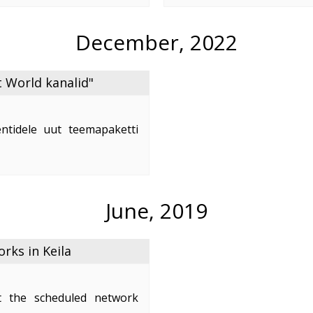
e
...
December, 2022
 World kanalid"
ntidele uut teemapaketti
nd on 2,50 €/kuus.
naleid:
June, 2019
ks in Keila
 the scheduled network