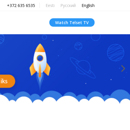
+372 635 6535
Eesti
Русский
English
Watch Telset TV