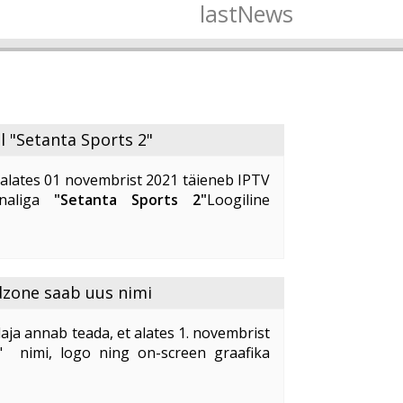
lastNews
l "Setanta Sports 2"
alates 01 novembrist 2021 täieneb IPTV
analiga
"Setanta Sports 2"
Loogiline
lekanal
"Setanta Sports 2"
pakub oma
alust kvaliteetselt ja ...
dzone saab uus nimi
aja annab teada, et alates 1. novembrist
" nimi, logo ning on-screen graafika
idzone
" uus nimi on "
Kidzone Max
".
ne ...