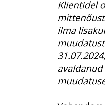
Klientidel
mittenõust
ilma lisakul
muudatuste
31.07.2024,
avaldanud 
muudatuse