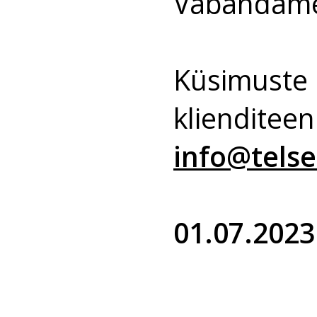
Vabandame 
Küsimuste 
klienditee
info@telse
01.07.2023