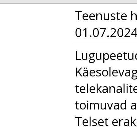
Teenuste h
01.07.202
Lugupeetud
Käesolevag
telekanali
toimuvad a
Telset erak