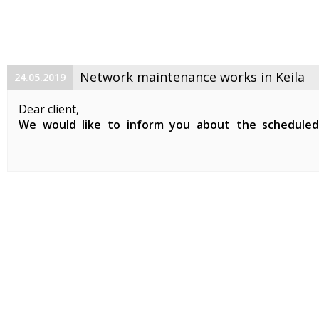
Network maintenance works in Keila
24.05.2019
Dear client,
We would like to inform you about the schedule
maintenance works on 29. 05. 2019 between 01:00-07:0
Planned works include updates to our network devices 
clients in Keila.
During the ...