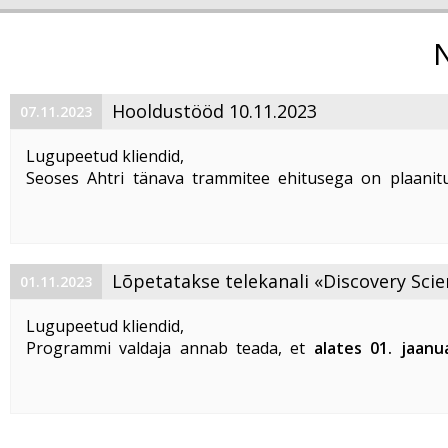
Hooldustööd 10.11.2023
07.11.2023
Lugupeetud kliendid,
Seoses Ahtri tänava trammitee ehitusega on plaanitu
magistraalkaabli ümberehitustööd 10. 11. 2023 ajavahem
00:00 kuni 05:00. Sellel ajal on häiritud teenuste tarbim
esineda teenuste ...
Lõpetatakse telekanali «Discovery Scie
01.11.2023
«DTX» edastamine
Lugupeetud kliendid,
Programmi valdaja annab teada, et
alates 01. jaanu
lõpetatakse «Discovery Science» ja «DTX» tel
edastamine Eestis
.
Vabandame võimalike ebameeldivuste
...