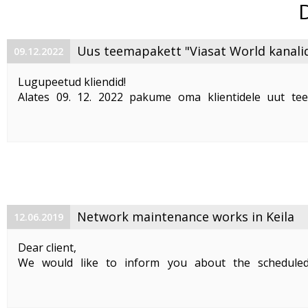
Uus teemapakett "Viasat World kanali
09.12.2022
Lugupeetud kliendid!
Alates 09. 12. 2022 pakume oma klientidele uut te
"Viasat World kanalid"
. Teemapaketi hind on 2,50 €/kuu
Pakett sisaldab järgmisi Viasat World kanaleid:
Epic Drama HD
loogiline number ...
Network maintenance works in Keila
12.06.2019
Dear client,
We would like to inform you about the schedule
maintenance works on 19. 06. 2019 between 01:00-05:00.
Planned works include upgrade the equipment of the f
cable and affect clients in Keila. During the maintenance .