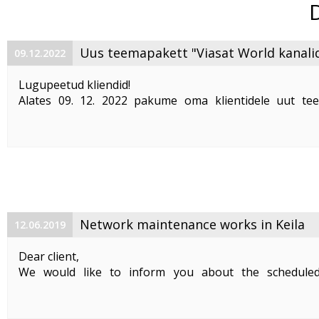
Uus teemapakett "Viasat World kanali
09.12.2022
Lugupeetud kliendid!
Alates 09. 12. 2022 pakume oma klientidele uut te
"Viasat World kanalid"
. Teemapaketi hind on 2,50 €/kuu
Pakett sisaldab järgmisi Viasat World kanaleid:
Epic Drama HD
loogiline number ...
Network maintenance works in Keila
12.06.2019
Dear client,
We would like to inform you about the schedule
maintenance works on 19. 06. 2019 between 01:00-05:00.
Planned works include upgrade the equipment of the f
cable and affect clients in Keila. During the maintenance .