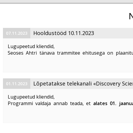
Hooldustööd 10.11.2023
07.11.2023
Lugupeetud kliendid,
Seoses Ahtri tänava trammitee ehitusega on plaanitu
magistraalkaabli ümberehitustööd 10. 11. 2023 ajavahem
00:00 kuni 05:00. Sellel ajal on häiritud teenuste tarbim
esineda teenuste ...
Lõpetatakse telekanali «Discovery Scie
01.11.2023
«DTX» edastamine
Lugupeetud kliendid,
Programmi valdaja annab teada, et
alates 01. jaanu
lõpetatakse «Discovery Science» ja «DTX» tel
edastamine Eestis
.
Vabandame võimalike ebameeldivuste
...