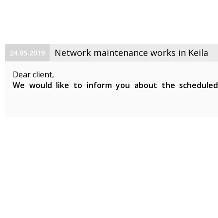
Network maintenance works in Keila
24.05.2019
Dear client,
We would like to inform you about the schedule
maintenance works on 29. 05. 2019 between 01:00-07:0
Planned works include updates to our network devices 
clients in Keila.
During the ...