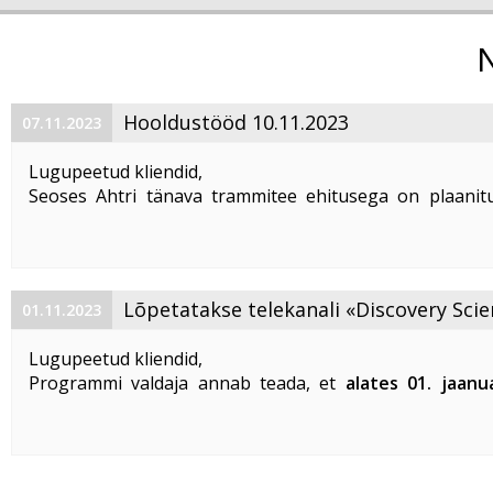
Hooldustööd 10.11.2023
07.11.2023
Lugupeetud kliendid,
Seoses Ahtri tänava trammitee ehitusega on plaanitu
magistraalkaabli ümberehitustööd 10. 11. 2023 ajavahem
00:00 kuni 05:00. Sellel ajal on häiritud teenuste tarbim
esineda teenuste ...
Lõpetatakse telekanali «Discovery Scie
01.11.2023
«DTX» edastamine
Lugupeetud kliendid,
Programmi valdaja annab teada, et
alates 01. jaanu
lõpetatakse «Discovery Science» ja «DTX» tel
edastamine Eestis
.
Vabandame võimalike ebameeldivuste
...