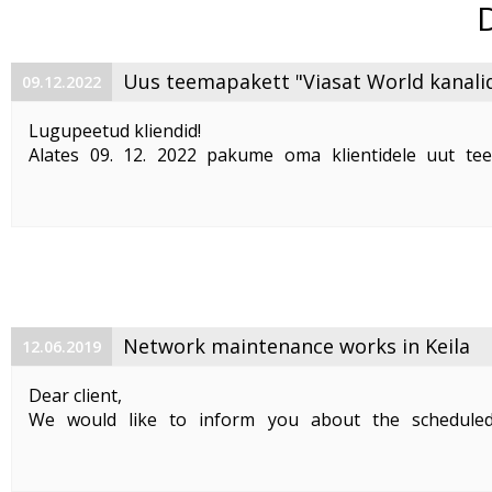
Uus teemapakett "Viasat World kanali
09.12.2022
Lugupeetud kliendid!
Alates 09. 12. 2022 pakume oma klientidele uut te
"Viasat World kanalid"
. Teemapaketi hind on 2,50 €/kuu
Pakett sisaldab järgmisi Viasat World kanaleid:
Epic Drama HD
loogiline number ...
Network maintenance works in Keila
12.06.2019
Dear client,
We would like to inform you about the schedule
maintenance works on 19. 06. 2019 between 01:00-05:00.
Planned works include upgrade the equipment of the f
cable and affect clients in Keila. During the maintenance .