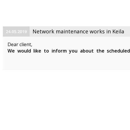
Network maintenance works in Keila
24.05.2019
Dear client,
We would like to inform you about the schedule
maintenance works on 29. 05. 2019 between 01:00-07:0
Planned works include updates to our network devices 
clients in Keila.
During the ...