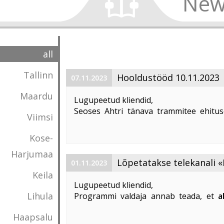
New
all
Tallinn
Hooldustööd 10.11.2023
07.11.2023
Maardu
Lugupeetud kliendid,
Seoses Ahtri tänava trammitee ehitus
Viimsi
magistraalkaabli ümberehitustööd 10. 1
00:00 kuni 05:00. Sellel ajal on häiritu
Kose-
esineda teenuste ...
Harjumaa
Lõpetatakse telekanali «
01.11.2023
Keila
«DTX» edastamine
Lugupeetud kliendid,
Lihula
Programmi valdaja annab teada, et
a
lõpetatakse «Discovery Science»
Haapsalu
edastamine Eestis
.