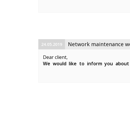
maintenance works on 19. 06. 2019 betw
Planned works include upgrade the equ
cable and affect clients in Keila. During 
Network maintenance wor
24.05.2019
Dear client,
We would like to inform you about
maintenance works on 29. 05. 2019 be
Planned works include updates to our 
clients in Keila.
During the ...