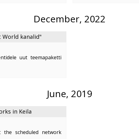
e
...
December, 2022
 World kanalid"
ntidele uut teemapaketti
nd on 2,50 €/kuus.
naleid:
June, 2019
ks in Keila
 the scheduled network