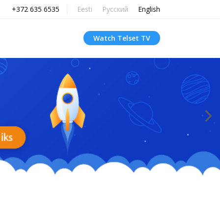
+372 635 6535
Eesti
Русский
English
Watch Telset TV