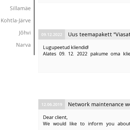
Vabandame võimalike ebameeldivust
Sillamäe
Kohtla-Järve
Jõhvi
Uus teemapakett "Viasat
09.12.2022
Narva
Lugupeetud kliendid!
Alates 09. 12. 2022 pakume oma klie
"Viasat World kanalid"
. Teemapaketi hi
Pakett sisaldab järgmisi Viasat World ka
Epic Drama HD
loogiline number ...
Network maintenance wor
12.06.2019
Dear client,
We would like to inform you about