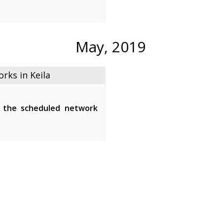
een 01:00-05:00.
ipment of the fiber-optic
the maintenance ...
May, 2019
ks in Keila
 the scheduled network
tween 01:00-07:00.
network devices and affect