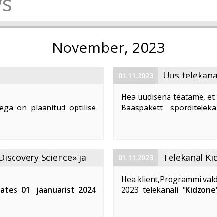
s
November, 2023
Uus telekana
01.11.2023
Hea uudisena teatame, et 
ega on plaanitud optilise
Baaspakett sporditelek
1. 2023 ajavahemikul kella
number (LCN) on 59. Te
d teenuste tarbimine, võivad
vaatajatele suurepärast võim
Discovery Science» ja
Telekanal Ki
01.11.2023
Hea klient,Programmi vald
lates 01. jaanuarist 2024
2023 telekanali "
Kidzone
 ja «DTX» telekanalite
muutuvad. Telekanali "
K
Kidzone Max
- on eestikeel