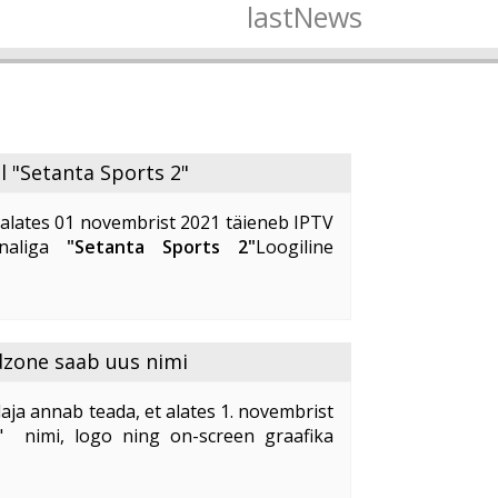
lastNews
l "Setanta Sports 2"
alates 01 novembrist 2021 täieneb IPTV
analiga
"Setanta Sports 2"
Loogiline
lekanal
"Setanta Sports 2"
pakub oma
alust kvaliteetselt ja ...
dzone saab uus nimi
aja annab teada, et alates 1. novembrist
" nimi, logo ning on-screen graafika
idzone
" uus nimi on "
Kidzone Max
".
ne ...