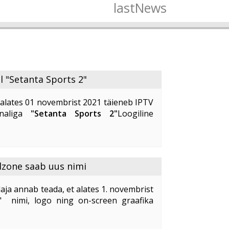
lastNews
l "Setanta Sports 2"
alates 01 novembrist 2021 täieneb IPTV
analiga
"Setanta Sports 2"
Loogiline
lekanal
"Setanta Sports 2"
pakub oma
alust kvaliteetselt ja ...
dzone saab uus nimi
aja annab teada, et alates 1. novembrist
" nimi, logo ning on-screen graafika
idzone
" uus nimi on "
Kidzone Max
".
ne ...