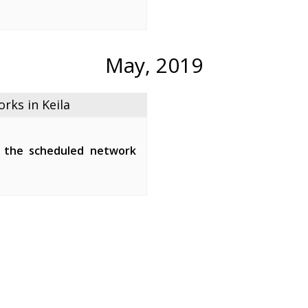
een 01:00-05:00.
ipment of the fiber-optic
the maintenance ...
May, 2019
ks in Keila
 the scheduled network
tween 01:00-07:00.
network devices and affect