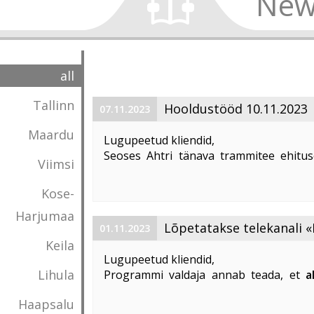
New
all
Tallinn
Hooldustööd 10.11.2023
07.11.2023
Maardu
Lugupeetud kliendid,
Seoses Ahtri tänava trammitee ehitus
Viimsi
magistraalkaabli ümberehitustööd 10. 1
00:00 kuni 05:00. Sellel ajal on häiritu
Kose-
esineda teenuste ...
Harjumaa
Lõpetatakse telekanali «
01.11.2023
Keila
«DTX» edastamine
Lugupeetud kliendid,
Lihula
Programmi valdaja annab teada, et
a
lõpetatakse «Discovery Science»
Haapsalu
edastamine Eestis
.