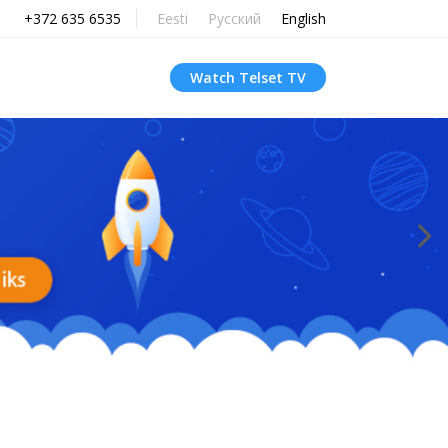
+372 635 6535
Eesti
Русский
English
Watch Telset TV