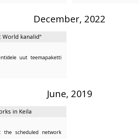
e
...
December, 2022
 World kanalid"
ntidele uut teemapaketti
nd on 2,50 €/kuus.
naleid:
June, 2019
ks in Keila
 the scheduled network