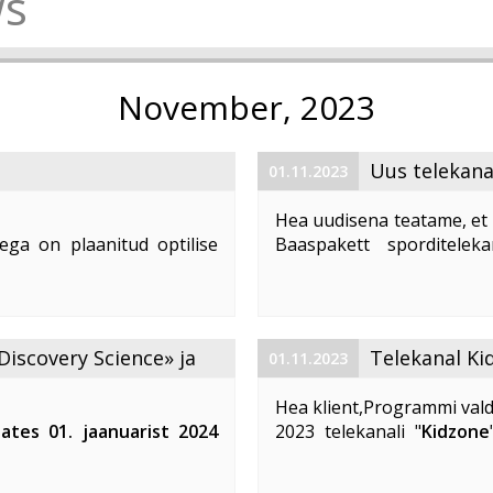
s
November, 2023
Uus telekana
01.11.2023
Hea uudisena teatame, et 
ega on plaanitud optilise
Baaspakett sporditelek
1. 2023 ajavahemikul kella
number (LCN) on 59. Te
d teenuste tarbimine, võivad
vaatajatele suurepärast võim
Discovery Science» ja
Telekanal Ki
01.11.2023
Hea klient,Programmi vald
lates 01. jaanuarist 2024
2023 telekanali "
Kidzone
 ja «DTX» telekanalite
muutuvad. Telekanali "
K
Kidzone Max
- on eestikeel