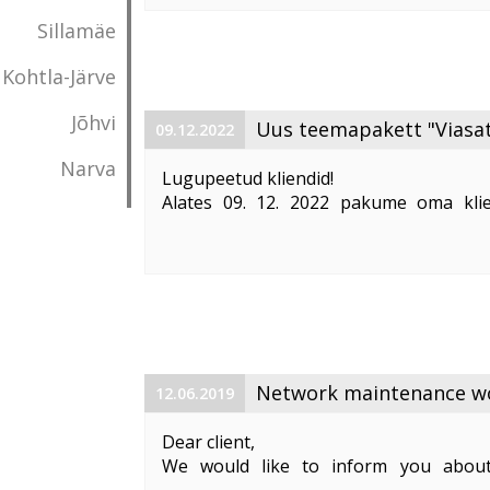
Vabandame võimalike ebameeldivust
Sillamäe
Kohtla-Järve
Jõhvi
Uus teemapakett "Viasat
09.12.2022
Narva
Lugupeetud kliendid!
Alates 09. 12. 2022 pakume oma klie
"Viasat World kanalid"
. Teemapaketi hi
Pakett sisaldab järgmisi Viasat World ka
Epic Drama HD
loogiline number ...
Network maintenance wor
12.06.2019
Dear client,
We would like to inform you about