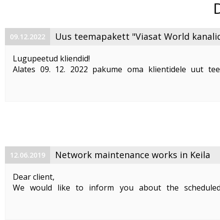
Uus teemapakett "Viasat World kanali
09.12.2022
Lugupeetud kliendid!
Alates 09. 12. 2022 pakume oma klientidele uut te
"Viasat World kanalid"
. Teemapaketi hind on 2,50 €/kuu
Pakett sisaldab järgmisi Viasat World kanaleid:
Epic Drama HD
loogiline number ...
Network maintenance works in Keila
12.06.2019
Dear client,
We would like to inform you about the schedule
maintenance works on 19. 06. 2019 between 01:00-05:00.
Planned works include upgrade the equipment of the f
cable and affect clients in Keila. During the maintenance .