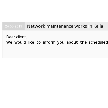
Network maintenance works in Keila
24.05.2019
Dear client,
We would like to inform you about the schedule
maintenance works on 29. 05. 2019 between 01:00-07:0
Planned works include updates to our network devices 
clients in Keila.
During the ...