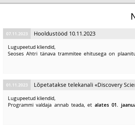
Hooldustööd 10.11.2023
07.11.2023
Lugupeetud kliendid,
Seoses Ahtri tänava trammitee ehitusega on plaanitu
magistraalkaabli ümberehitustööd 10. 11. 2023 ajavahem
00:00 kuni 05:00. Sellel ajal on häiritud teenuste tarbim
esineda teenuste ...
Lõpetatakse telekanali «Discovery Scie
01.11.2023
«DTX» edastamine
Lugupeetud kliendid,
Programmi valdaja annab teada, et
alates 01. jaanu
lõpetatakse «Discovery Science» ja «DTX» tel
edastamine Eestis
.
Vabandame võimalike ebameeldivuste
...