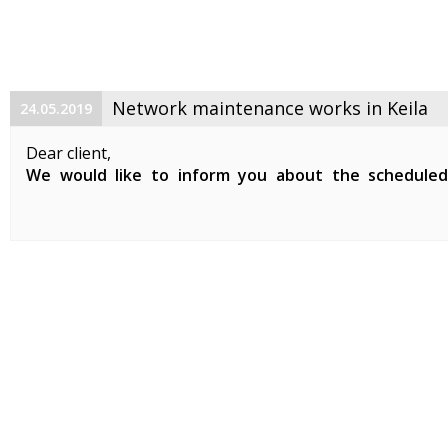
Network maintenance works in Keila
24.05.2019
Dear client,
We would like to inform you about the schedule
maintenance works on 29. 05. 2019 between 01:00-07:0
Planned works include updates to our network devices 
clients in Keila.
During the ...