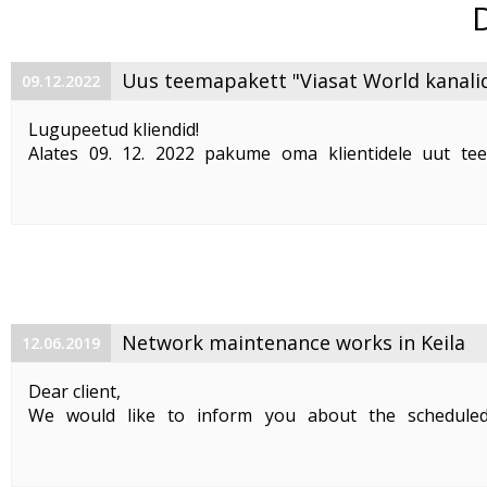
Uus teemapakett "Viasat World kanali
09.12.2022
Lugupeetud kliendid!
Alates 09. 12. 2022 pakume oma klientidele uut te
"Viasat World kanalid"
. Teemapaketi hind on 2,50 €/kuu
Pakett sisaldab järgmisi Viasat World kanaleid:
Epic Drama HD
loogiline number ...
Network maintenance works in Keila
12.06.2019
Dear client,
We would like to inform you about the schedule
maintenance works on 19. 06. 2019 between 01:00-05:00.
Planned works include upgrade the equipment of the f
cable and affect clients in Keila. During the maintenance .