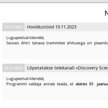
Hooldustööd 10.11.2023
07.11.2023
Lugupeetud kliendid,
Seoses Ahtri tänava trammitee ehitusega on plaanitu
magistraalkaabli ümberehitustööd 10. 11. 2023 ajavahem
00:00 kuni 05:00. Sellel ajal on häiritud teenuste tarbim
esineda teenuste ...
Lõpetatakse telekanali «Discovery Scie
01.11.2023
«DTX» edastamine
Lugupeetud kliendid,
Programmi valdaja annab teada, et
alates 01. jaanu
lõpetatakse «Discovery Science» ja «DTX» tel
edastamine Eestis
.
Vabandame võimalike ebameeldivuste
...