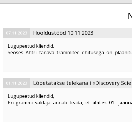
Hooldustööd 10.11.2023
07.11.2023
Lugupeetud kliendid,
Seoses Ahtri tänava trammitee ehitusega on plaanitu
magistraalkaabli ümberehitustööd 10. 11. 2023 ajavahem
00:00 kuni 05:00. Sellel ajal on häiritud teenuste tarbim
esineda teenuste ...
Lõpetatakse telekanali «Discovery Scie
01.11.2023
«DTX» edastamine
Lugupeetud kliendid,
Programmi valdaja annab teada, et
alates 01. jaanu
lõpetatakse «Discovery Science» ja «DTX» tel
edastamine Eestis
.
Vabandame võimalike ebameeldivuste
...