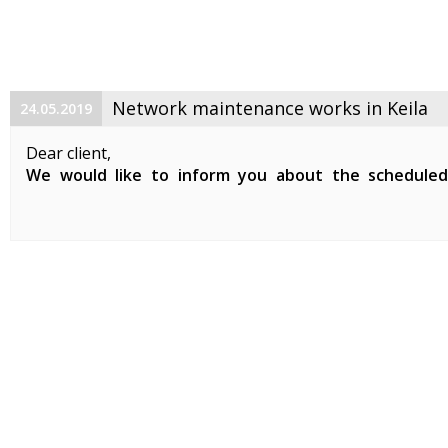
Network maintenance works in Keila
24.05.2019
Dear client,
We would like to inform you about the schedule
maintenance works on 29. 05. 2019 between 01:00-07:0
Planned works include updates to our network devices 
clients in Keila.
During the ...