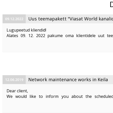
Uus teemapakett "Viasat World kanali
09.12.2022
Lugupeetud kliendid!
Alates 09. 12. 2022 pakume oma klientidele uut te
"Viasat World kanalid"
. Teemapaketi hind on 2,50 €/kuu
Pakett sisaldab järgmisi Viasat World kanaleid:
Epic Drama HD
loogiline number ...
Network maintenance works in Keila
12.06.2019
Dear client,
We would like to inform you about the schedule
maintenance works on 19. 06. 2019 between 01:00-05:00.
Planned works include upgrade the equipment of the f
cable and affect clients in Keila. During the maintenance .