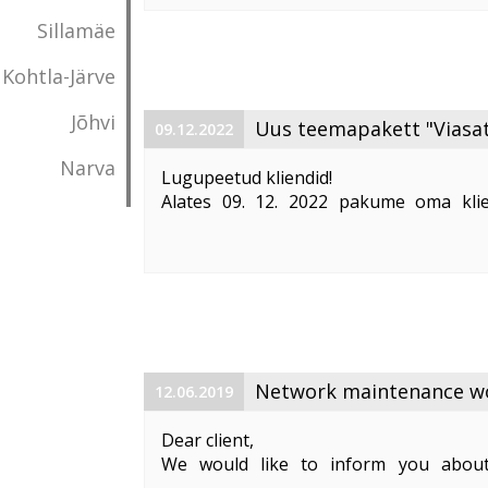
Vabandame võimalike ebameeldivust
Sillamäe
Kohtla-Järve
Jõhvi
Uus teemapakett "Viasat
09.12.2022
Narva
Lugupeetud kliendid!
Alates 09. 12. 2022 pakume oma klie
"Viasat World kanalid"
. Teemapaketi hi
Pakett sisaldab järgmisi Viasat World ka
Epic Drama HD
loogiline number ...
Network maintenance wor
12.06.2019
Dear client,
We would like to inform you about