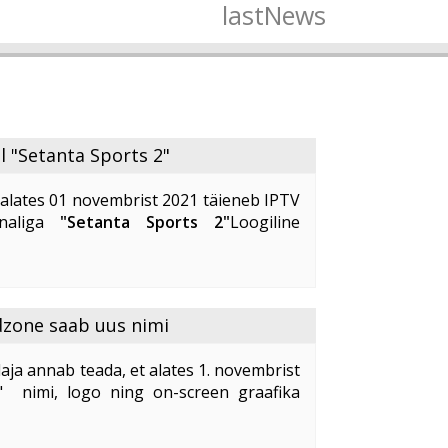
lastNews
l "Setanta Sports 2"
alates 01 novembrist 2021 täieneb IPTV
analiga
"Setanta Sports 2"
Loogiline
lekanal
"Setanta Sports 2"
pakub oma
alust kvaliteetselt ja ...
dzone saab uus nimi
aja annab teada, et alates 1. novembrist
" nimi, logo ning on-screen graafika
idzone
" uus nimi on "
Kidzone Max
".
ne ...