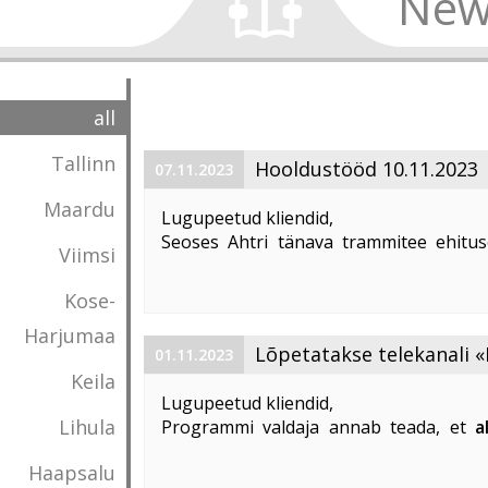
New
all
Tallinn
Hooldustööd 10.11.2023
07.11.2023
Maardu
Lugupeetud kliendid,
Seoses Ahtri tänava trammitee ehitus
Viimsi
magistraalkaabli ümberehitustööd 10. 1
00:00 kuni 05:00. Sellel ajal on häiritu
Kose-
esineda teenuste ...
Harjumaa
Lõpetatakse telekanali «
01.11.2023
Keila
«DTX» edastamine
Lugupeetud kliendid,
Lihula
Programmi valdaja annab teada, et
a
lõpetatakse «Discovery Science»
Haapsalu
edastamine Eestis
.