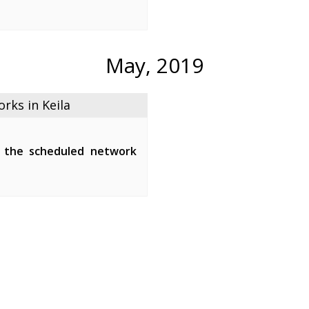
een 01:00-05:00.
ipment of the fiber-optic
the maintenance ...
May, 2019
ks in Keila
 the scheduled network
tween 01:00-07:00.
network devices and affect