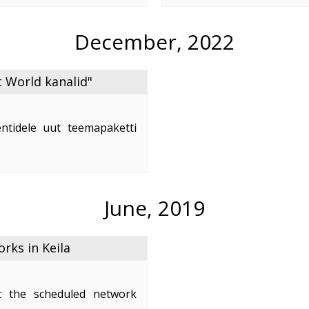
e
...
December, 2022
 World kanalid"
ntidele uut teemapaketti
nd on 2,50 €/kuus.
naleid:
June, 2019
ks in Keila
 the scheduled network