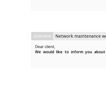
maintenance works on 19. 06. 2019 betw
Planned works include upgrade the equ
cable and affect clients in Keila. During 
Network maintenance wor
24.05.2019
Dear client,
We would like to inform you about
maintenance works on 29. 05. 2019 be
Planned works include updates to our 
clients in Keila.
During the ...