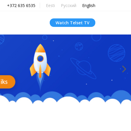
+372 635 6535
Eesti
Русский
English
Watch Telset TV