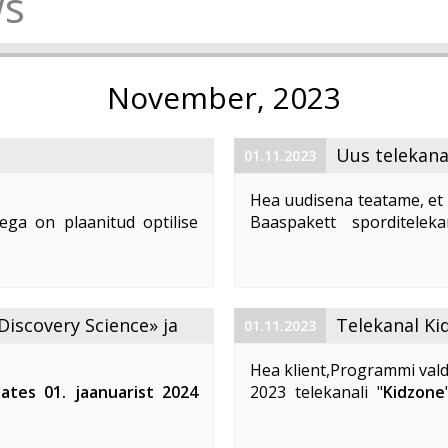
s
November, 2023
Uus telekana
01.11.2023
Hea uudisena teatame, et 
ega on plaanitud optilise
Baaspakett sporditelek
1. 2023 ajavahemikul kella
number (LCN) on 59. Te
d teenuste tarbimine, võivad
vaatajatele suurepärast võim
Discovery Science» ja
Telekanal Ki
01.11.2023
Hea klient,Programmi vald
lates 01. jaanuarist 2024
2023 telekanali "
Kidzone
 ja «DTX» telekanalite
muutuvad. Telekanali "
K
Kidzone Max
- on eestikeel