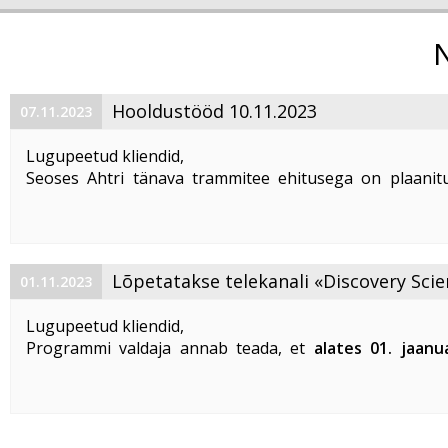
Hooldustööd 10.11.2023
07.11.2023
Lugupeetud kliendid,
Seoses Ahtri tänava trammitee ehitusega on plaanitu
magistraalkaabli ümberehitustööd 10. 11. 2023 ajavahem
00:00 kuni 05:00. Sellel ajal on häiritud teenuste tarbim
esineda teenuste ...
Lõpetatakse telekanali «Discovery Scie
01.11.2023
«DTX» edastamine
Lugupeetud kliendid,
Programmi valdaja annab teada, et
alates 01. jaanu
lõpetatakse «Discovery Science» ja «DTX» tel
edastamine Eestis
.
Vabandame võimalike ebameeldivuste
...