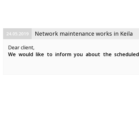
Network maintenance works in Keila
24.05.2019
Dear client,
We would like to inform you about the schedule
maintenance works on 29. 05. 2019 between 01:00-07:0
Planned works include updates to our network devices 
clients in Keila.
During the ...