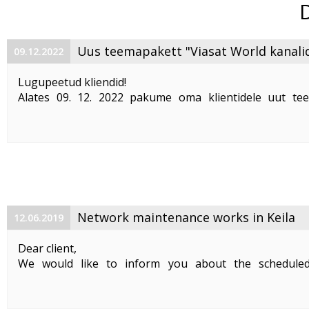
Uus teemapakett "Viasat World kanali
09.12.2022
Lugupeetud kliendid!
Alates 09. 12. 2022 pakume oma klientidele uut te
"Viasat World kanalid"
. Teemapaketi hind on 2,50 €/kuu
Pakett sisaldab järgmisi Viasat World kanaleid:
Epic Drama HD
loogiline number ...
Network maintenance works in Keila
12.06.2019
Dear client,
We would like to inform you about the schedule
maintenance works on 19. 06. 2019 between 01:00-05:00.
Planned works include upgrade the equipment of the f
cable and affect clients in Keila. During the maintenance .