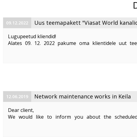
Uus teemapakett "Viasat World kanali
09.12.2022
Lugupeetud kliendid!
Alates 09. 12. 2022 pakume oma klientidele uut te
"Viasat World kanalid"
. Teemapaketi hind on 2,50 €/kuu
Pakett sisaldab järgmisi Viasat World kanaleid:
Epic Drama HD
loogiline number ...
Network maintenance works in Keila
12.06.2019
Dear client,
We would like to inform you about the schedule
maintenance works on 19. 06. 2019 between 01:00-05:00.
Planned works include upgrade the equipment of the f
cable and affect clients in Keila. During the maintenance .