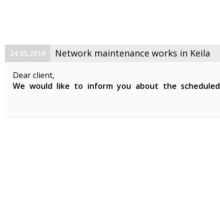
Network maintenance works in Keila
24.05.2019
Dear client,
We would like to inform you about the schedule
maintenance works on 29. 05. 2019 between 01:00-07:0
Planned works include updates to our network devices 
clients in Keila.
During the ...