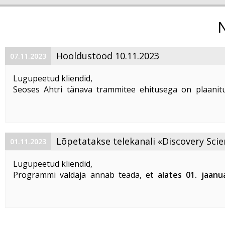
Hooldustööd 10.11.2023
07.11.2023
Lugupeetud kliendid,
Seoses Ahtri tänava trammitee ehitusega on plaanitu
magistraalkaabli ümberehitustööd 10. 11. 2023 ajavahem
00:00 kuni 05:00. Sellel ajal on häiritud teenuste tarbim
esineda teenuste ...
Lõpetatakse telekanali «Discovery Scie
01.11.2023
«DTX» edastamine
Lugupeetud kliendid,
Programmi valdaja annab teada, et
alates 01. jaanu
lõpetatakse «Discovery Science» ja «DTX» tel
edastamine Eestis
.
Vabandame võimalike ebameeldivuste
...