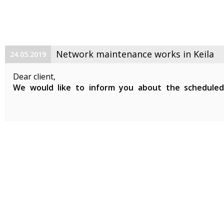
Network maintenance works in Keila
24.05.2019
Dear client,
We would like to inform you about the schedule
maintenance works on 29. 05. 2019 between 01:00-07:0
Planned works include updates to our network devices 
clients in Keila.
During the ...