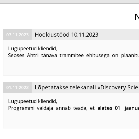
Hooldustööd 10.11.2023
07.11.2023
Lugupeetud kliendid,
Seoses Ahtri tänava trammitee ehitusega on plaanitu
magistraalkaabli ümberehitustööd 10. 11. 2023 ajavahem
00:00 kuni 05:00. Sellel ajal on häiritud teenuste tarbim
esineda teenuste ...
Lõpetatakse telekanali «Discovery Scie
01.11.2023
«DTX» edastamine
Lugupeetud kliendid,
Programmi valdaja annab teada, et
alates 01. jaanu
lõpetatakse «Discovery Science» ja «DTX» tel
edastamine Eestis
.
Vabandame võimalike ebameeldivuste
...