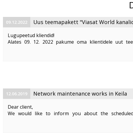
Uus teemapakett "Viasat World kanali
09.12.2022
Lugupeetud kliendid!
Alates 09. 12. 2022 pakume oma klientidele uut te
"Viasat World kanalid"
. Teemapaketi hind on 2,50 €/kuu
Pakett sisaldab järgmisi Viasat World kanaleid:
Epic Drama HD
loogiline number ...
Network maintenance works in Keila
12.06.2019
Dear client,
We would like to inform you about the schedule
maintenance works on 19. 06. 2019 between 01:00-05:00.
Planned works include upgrade the equipment of the f
cable and affect clients in Keila. During the maintenance .