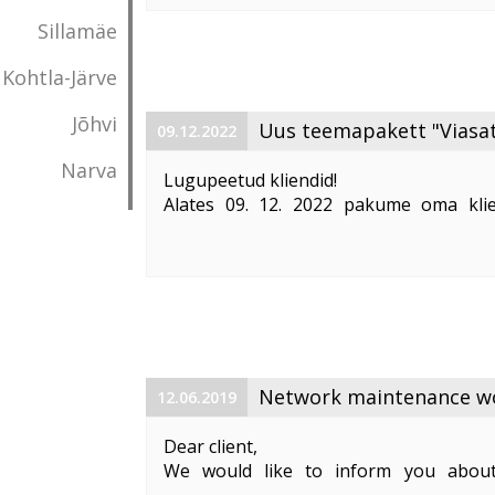
Vabandame võimalike ebameeldivust
Sillamäe
Kohtla-Järve
Jõhvi
Uus teemapakett "Viasat
09.12.2022
Narva
Lugupeetud kliendid!
Alates 09. 12. 2022 pakume oma klie
"Viasat World kanalid"
. Teemapaketi hi
Pakett sisaldab järgmisi Viasat World ka
Epic Drama HD
loogiline number ...
Network maintenance wor
12.06.2019
Dear client,
We would like to inform you about