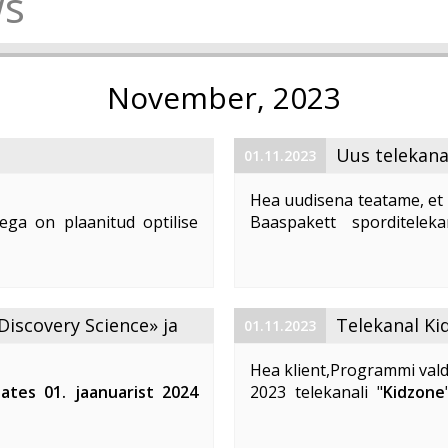
s
November, 2023
Uus telekana
01.11.2023
Hea uudisena teatame, et 
ega on plaanitud optilise
Baaspakett sporditelek
1. 2023 ajavahemikul kella
number (LCN) on 59. Te
d teenuste tarbimine, võivad
vaatajatele suurepärast võim
Discovery Science» ja
Telekanal Ki
01.11.2023
Hea klient,Programmi vald
lates 01. jaanuarist 2024
2023 telekanali "
Kidzone
 ja «DTX» telekanalite
muutuvad. Telekanali "
K
Kidzone Max
- on eestikeel