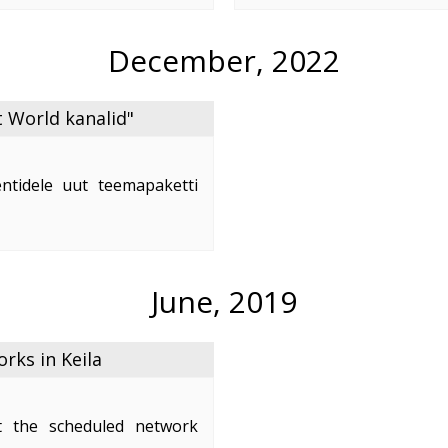
e
...
December, 2022
 World kanalid"
ntidele uut teemapaketti
nd on 2,50 €/kuus.
naleid:
June, 2019
ks in Keila
 the scheduled network