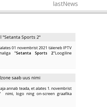
lastNews
l "Setanta Sports 2"
alates 01 novembrist 2021 täieneb IPTV
analiga
"Setanta Sports 2"
Loogiline
lekanal
"Setanta Sports 2"
pakub oma
alust kvaliteetselt ja ...
dzone saab uus nimi
aja annab teada, et alates 1. novembrist
" nimi, logo ning on-screen graafika
idzone
" uus nimi on "
Kidzone Max
".
ne ...