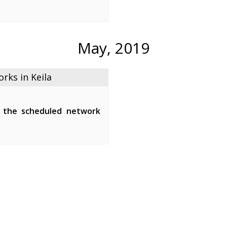
een 01:00-05:00.
ipment of the fiber-optic
the maintenance ...
May, 2019
ks in Keila
 the scheduled network
tween 01:00-07:00.
network devices and affect