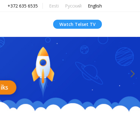
+372 635 6535
Eesti
Русский
English
Watch Telset TV