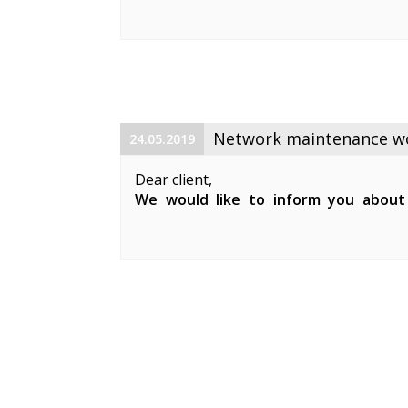
maintenance works on 19. 06. 2019 betw
Planned works include upgrade the equ
cable and affect clients in Keila. During 
Network maintenance wor
24.05.2019
Dear client,
We would like to inform you about
maintenance works on 29. 05. 2019 be
Planned works include updates to our 
clients in Keila.
During the ...