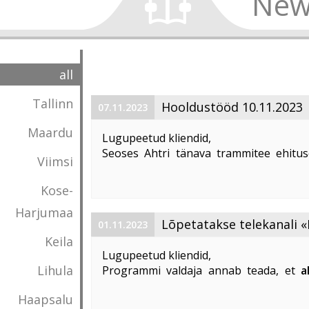
New
all
Tallinn
Hooldustööd 10.11.2023
07.11.2023
Maardu
Lugupeetud kliendid,
Seoses Ahtri tänava trammitee ehitus
Viimsi
magistraalkaabli ümberehitustööd 10. 1
00:00 kuni 05:00. Sellel ajal on häiritu
Kose-
esineda teenuste ...
Harjumaa
Lõpetatakse telekanali «
01.11.2023
Keila
«DTX» edastamine
Lugupeetud kliendid,
Lihula
Programmi valdaja annab teada, et
a
lõpetatakse «Discovery Science»
Haapsalu
edastamine Eestis
.