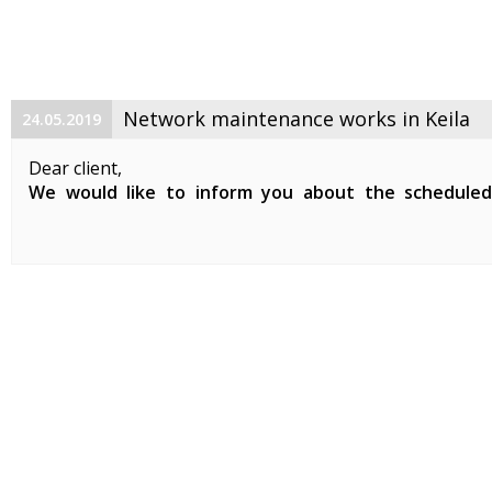
Network maintenance works in Keila
24.05.2019
Dear client,
We would like to inform you about the schedule
maintenance works on 29. 05. 2019 between 01:00-07:0
Planned works include updates to our network devices 
clients in Keila.
During the ...