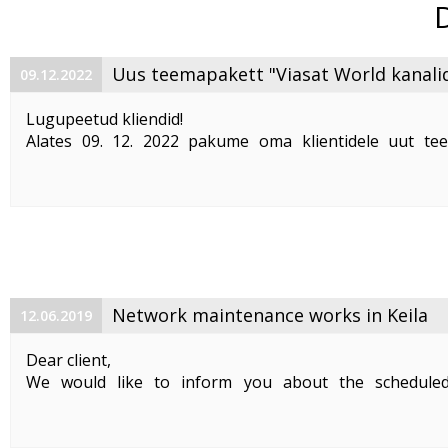
Uus teemapakett "Viasat World kanali
09.12.2022
Lugupeetud kliendid!
Alates 09. 12. 2022 pakume oma klientidele uut te
"Viasat World kanalid"
. Teemapaketi hind on 2,50 €/kuu
Pakett sisaldab järgmisi Viasat World kanaleid:
Epic Drama HD
loogiline number ...
Network maintenance works in Keila
12.06.2019
Dear client,
We would like to inform you about the schedule
maintenance works on 19. 06. 2019 between 01:00-05:00.
Planned works include upgrade the equipment of the f
cable and affect clients in Keila. During the maintenance .