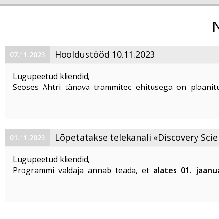
Hooldustööd 10.11.2023
07.11.2023
Lugupeetud kliendid,
Seoses Ahtri tänava trammitee ehitusega on plaanitu
magistraalkaabli ümberehitustööd 10. 11. 2023 ajavahem
00:00 kuni 05:00. Sellel ajal on häiritud teenuste tarbim
esineda teenuste ...
Lõpetatakse telekanali «Discovery Scie
01.11.2023
«DTX» edastamine
Lugupeetud kliendid,
Programmi valdaja annab teada, et
alates 01. jaanu
lõpetatakse «Discovery Science» ja «DTX» tel
edastamine Eestis
.
Vabandame võimalike ebameeldivuste
...