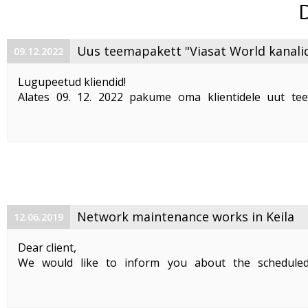
Uus teemapakett "Viasat World kanali
09.12.2022
Lugupeetud kliendid!
Alates 09. 12. 2022 pakume oma klientidele uut te
"Viasat World kanalid"
. Teemapaketi hind on 2,50 €/kuu
Pakett sisaldab järgmisi Viasat World kanaleid:
Epic Drama HD
loogiline number ...
Network maintenance works in Keila
12.06.2019
Dear client,
We would like to inform you about the schedule
maintenance works on 19. 06. 2019 between 01:00-05:00.
Planned works include upgrade the equipment of the f
cable and affect clients in Keila. During the maintenance .