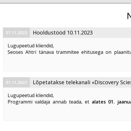
Hooldustööd 10.11.2023
07.11.2023
Lugupeetud kliendid,
Seoses Ahtri tänava trammitee ehitusega on plaanitu
magistraalkaabli ümberehitustööd 10. 11. 2023 ajavahem
00:00 kuni 05:00. Sellel ajal on häiritud teenuste tarbim
esineda teenuste ...
Lõpetatakse telekanali «Discovery Scie
01.11.2023
«DTX» edastamine
Lugupeetud kliendid,
Programmi valdaja annab teada, et
alates 01. jaanu
lõpetatakse «Discovery Science» ja «DTX» tel
edastamine Eestis
.
Vabandame võimalike ebameeldivuste
...