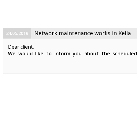
Network maintenance works in Keila
24.05.2019
Dear client,
We would like to inform you about the schedule
maintenance works on 29. 05. 2019 between 01:00-07:0
Planned works include updates to our network devices 
clients in Keila.
During the ...