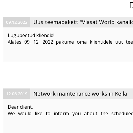
Uus teemapakett "Viasat World kanali
09.12.2022
Lugupeetud kliendid!
Alates 09. 12. 2022 pakume oma klientidele uut te
"Viasat World kanalid"
. Teemapaketi hind on 2,50 €/kuu
Pakett sisaldab järgmisi Viasat World kanaleid:
Epic Drama HD
loogiline number ...
Network maintenance works in Keila
12.06.2019
Dear client,
We would like to inform you about the schedule
maintenance works on 19. 06. 2019 between 01:00-05:00.
Planned works include upgrade the equipment of the f
cable and affect clients in Keila. During the maintenance .