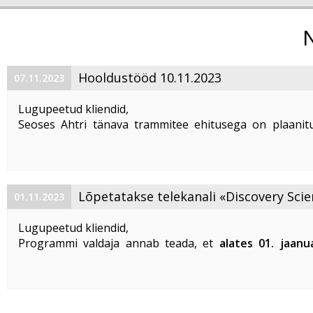
Hooldustööd 10.11.2023
07.11.2023
Lugupeetud kliendid,
Seoses Ahtri tänava trammitee ehitusega on plaanitu
magistraalkaabli ümberehitustööd 10. 11. 2023 ajavahem
00:00 kuni 05:00. Sellel ajal on häiritud teenuste tarbim
esineda teenuste ...
Lõpetatakse telekanali «Discovery Scie
01.11.2023
«DTX» edastamine
Lugupeetud kliendid,
Programmi valdaja annab teada, et
alates 01. jaanu
lõpetatakse «Discovery Science» ja «DTX» tel
edastamine Eestis
.
Vabandame võimalike ebameeldivuste
...