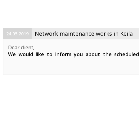
Network maintenance works in Keila
24.05.2019
Dear client,
We would like to inform you about the schedule
maintenance works on 29. 05. 2019 between 01:00-07:0
Planned works include updates to our network devices 
clients in Keila.
During the ...