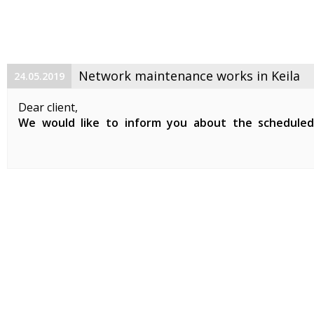
Network maintenance works in Keila
24.05.2019
Dear client,
We would like to inform you about the schedule
maintenance works on 29. 05. 2019 between 01:00-07:0
Planned works include updates to our network devices 
clients in Keila.
During the ...