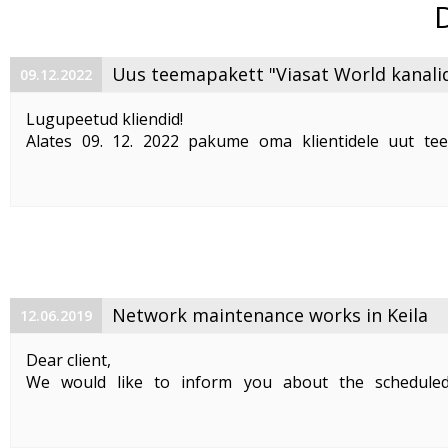
Uus teemapakett "Viasat World kanali
09.12.2022
Lugupeetud kliendid!
Alates 09. 12. 2022 pakume oma klientidele uut te
"Viasat World kanalid"
. Teemapaketi hind on 2,50 €/kuu
Pakett sisaldab järgmisi Viasat World kanaleid:
Epic Drama HD
loogiline number ...
Network maintenance works in Keila
12.06.2019
Dear client,
We would like to inform you about the schedule
maintenance works on 19. 06. 2019 between 01:00-05:00.
Planned works include upgrade the equipment of the f
cable and affect clients in Keila. During the maintenance .