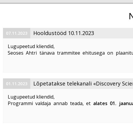
Hooldustööd 10.11.2023
07.11.2023
Lugupeetud kliendid,
Seoses Ahtri tänava trammitee ehitusega on plaanitu
magistraalkaabli ümberehitustööd 10. 11. 2023 ajavahem
00:00 kuni 05:00. Sellel ajal on häiritud teenuste tarbim
esineda teenuste ...
Lõpetatakse telekanali «Discovery Scie
01.11.2023
«DTX» edastamine
Lugupeetud kliendid,
Programmi valdaja annab teada, et
alates 01. jaanu
lõpetatakse «Discovery Science» ja «DTX» tel
edastamine Eestis
.
Vabandame võimalike ebameeldivuste
...