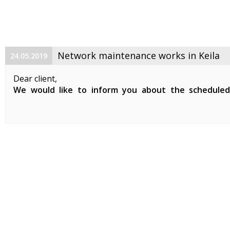
Network maintenance works in Keila
24.05.2019
Dear client,
We would like to inform you about the schedule
maintenance works on 29. 05. 2019 between 01:00-07:0
Planned works include updates to our network devices 
clients in Keila.
During the ...