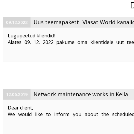
Uus teemapakett "Viasat World kanali
09.12.2022
Lugupeetud kliendid!
Alates 09. 12. 2022 pakume oma klientidele uut te
"Viasat World kanalid"
. Teemapaketi hind on 2,50 €/kuu
Pakett sisaldab järgmisi Viasat World kanaleid:
Epic Drama HD
loogiline number ...
Network maintenance works in Keila
12.06.2019
Dear client,
We would like to inform you about the schedule
maintenance works on 19. 06. 2019 between 01:00-05:00.
Planned works include upgrade the equipment of the f
cable and affect clients in Keila. During the maintenance .