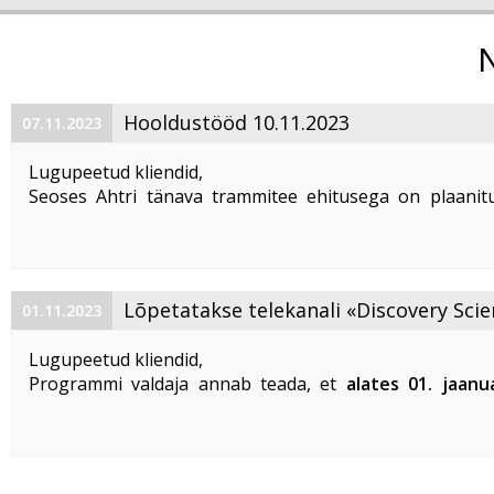
Hooldustööd 10.11.2023
07.11.2023
Lugupeetud kliendid,
Seoses Ahtri tänava trammitee ehitusega on plaanitu
magistraalkaabli ümberehitustööd 10. 11. 2023 ajavahem
00:00 kuni 05:00. Sellel ajal on häiritud teenuste tarbim
esineda teenuste ...
Lõpetatakse telekanali «Discovery Scie
01.11.2023
«DTX» edastamine
Lugupeetud kliendid,
Programmi valdaja annab teada, et
alates 01. jaanu
lõpetatakse «Discovery Science» ja «DTX» tel
edastamine Eestis
.
Vabandame võimalike ebameeldivuste
...