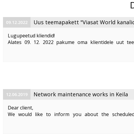
Uus teemapakett "Viasat World kanali
09.12.2022
Lugupeetud kliendid!
Alates 09. 12. 2022 pakume oma klientidele uut te
"Viasat World kanalid"
. Teemapaketi hind on 2,50 €/kuu
Pakett sisaldab järgmisi Viasat World kanaleid:
Epic Drama HD
loogiline number ...
Network maintenance works in Keila
12.06.2019
Dear client,
We would like to inform you about the schedule
maintenance works on 19. 06. 2019 between 01:00-05:00.
Planned works include upgrade the equipment of the f
cable and affect clients in Keila. During the maintenance .