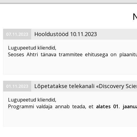
Hooldustööd 10.11.2023
07.11.2023
Lugupeetud kliendid,
Seoses Ahtri tänava trammitee ehitusega on plaanitu
magistraalkaabli ümberehitustööd 10. 11. 2023 ajavahem
00:00 kuni 05:00. Sellel ajal on häiritud teenuste tarbim
esineda teenuste ...
Lõpetatakse telekanali «Discovery Scie
01.11.2023
«DTX» edastamine
Lugupeetud kliendid,
Programmi valdaja annab teada, et
alates 01. jaanu
lõpetatakse «Discovery Science» ja «DTX» tel
edastamine Eestis
.
Vabandame võimalike ebameeldivuste
...