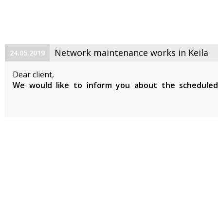
Network maintenance works in Keila
24.05.2019
Dear client,
We would like to inform you about the schedule
maintenance works on 29. 05. 2019 between 01:00-07:0
Planned works include updates to our network devices 
clients in Keila.
During the ...