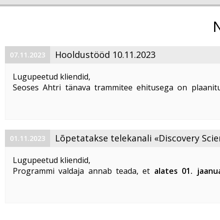
Hooldustööd 10.11.2023
07.11.2023
Lugupeetud kliendid,
Seoses Ahtri tänava trammitee ehitusega on plaanitu
magistraalkaabli ümberehitustööd 10. 11. 2023 ajavahem
00:00 kuni 05:00. Sellel ajal on häiritud teenuste tarbim
esineda teenuste ...
Lõpetatakse telekanali «Discovery Scie
01.11.2023
«DTX» edastamine
Lugupeetud kliendid,
Programmi valdaja annab teada, et
alates 01. jaanu
lõpetatakse «Discovery Science» ja «DTX» tel
edastamine Eestis
.
Vabandame võimalike ebameeldivuste
...