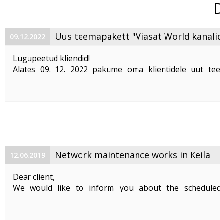
Uus teemapakett "Viasat World kanali
09.12.2022
Lugupeetud kliendid!
Alates 09. 12. 2022 pakume oma klientidele uut te
"Viasat World kanalid"
. Teemapaketi hind on 2,50 €/kuu
Pakett sisaldab järgmisi Viasat World kanaleid:
Epic Drama HD
loogiline number ...
Network maintenance works in Keila
12.06.2019
Dear client,
We would like to inform you about the schedule
maintenance works on 19. 06. 2019 between 01:00-05:00.
Planned works include upgrade the equipment of the f
cable and affect clients in Keila. During the maintenance .