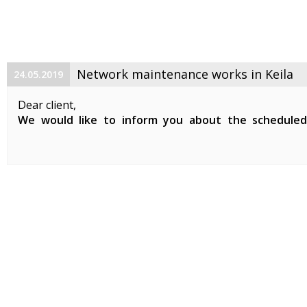
Network maintenance works in Keila
24.05.2019
Dear client,
We would like to inform you about the schedule
maintenance works on 29. 05. 2019 between 01:00-07:0
Planned works include updates to our network devices 
clients in Keila.
During the ...