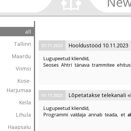
New
all
Tallinn
Hooldustööd 10.11.2023
07.11.2023
Maardu
Lugupeetud kliendid,
Seoses Ahtri tänava trammitee ehitus
Viimsi
magistraalkaabli ümberehitustööd 10. 1
00:00 kuni 05:00. Sellel ajal on häiritu
Kose-
esineda teenuste ...
Harjumaa
Lõpetatakse telekanali «
01.11.2023
Keila
«DTX» edastamine
Lugupeetud kliendid,
Lihula
Programmi valdaja annab teada, et
a
lõpetatakse «Discovery Science»
Haapsalu
edastamine Eestis
.