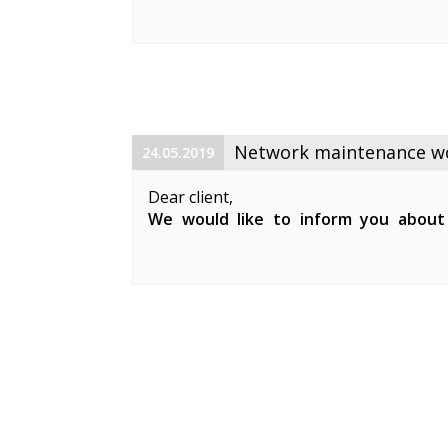
maintenance works on 19. 06. 2019 betw
Planned works include upgrade the equ
cable and affect clients in Keila. During 
Network maintenance wor
24.05.2019
Dear client,
We would like to inform you about
maintenance works on 29. 05. 2019 be
Planned works include updates to our 
clients in Keila.
During the ...