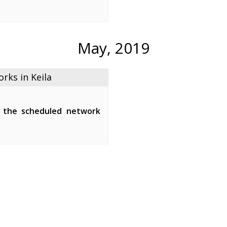
een 01:00-05:00.
ipment of the fiber-optic
the maintenance ...
May, 2019
ks in Keila
 the scheduled network
tween 01:00-07:00.
network devices and affect