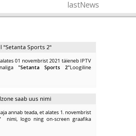
lastNews
l "Setanta Sports 2"
alates 01 novembrist 2021 täieneb IPTV
analiga
"Setanta Sports 2"
Loogiline
lekanal
"Setanta Sports 2"
pakub oma
alust kvaliteetselt ja ...
dzone saab uus nimi
aja annab teada, et alates 1. novembrist
" nimi, logo ning on-screen graafika
idzone
" uus nimi on "
Kidzone Max
".
ne ...