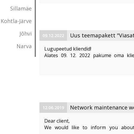
Vabandame võimalike ebameeldivust
Sillamäe
Kohtla-Järve
Jõhvi
Uus teemapakett "Viasat
09.12.2022
Narva
Lugupeetud kliendid!
Alates 09. 12. 2022 pakume oma klie
"Viasat World kanalid"
. Teemapaketi hi
Pakett sisaldab järgmisi Viasat World ka
Epic Drama HD
loogiline number ...
Network maintenance wor
12.06.2019
Dear client,
We would like to inform you about