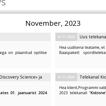
s
November, 2023
Uus telekana
01.11.2023
Hea uudisena teatame, et 
ega on plaanitud optilise
Baaspakett sporditelek
1. 2023 ajavahemikul kella
number (LCN) on 59. Te
d teenuste tarbimine, võivad
vaatajatele suurepärast võim
Discovery Science» ja
Telekanal Ki
01.11.2023
Hea klient,Programmi vald
lates 01. jaanuarist 2024
2023 telekanali "
Kidzone
 ja «DTX» telekanalite
muutuvad. Telekanali "
K
Kidzone Max
- on eestikeel