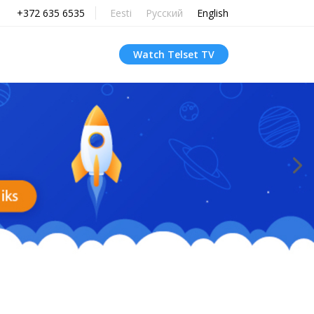
+372 635 6535
Eesti
Русский
English
Watch Telset TV