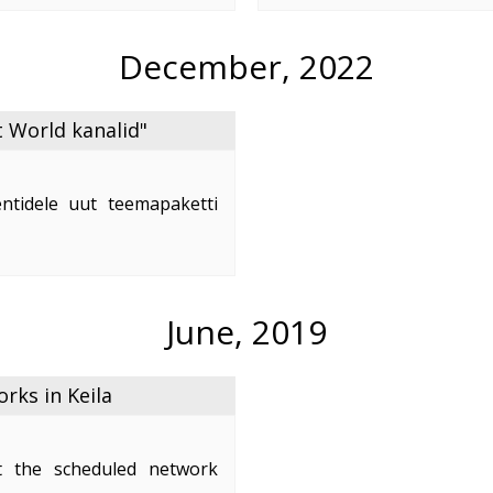
e
...
December, 2022
 World kanalid"
ntidele uut teemapaketti
nd on 2,50 €/kuus.
naleid:
June, 2019
ks in Keila
 the scheduled network