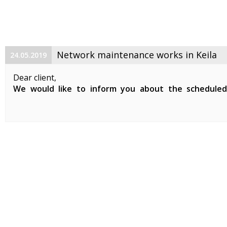
Network maintenance works in Keila
24.05.2019
Dear client,
We would like to inform you about the schedule
maintenance works on 29. 05. 2019 between 01:00-07:0
Planned works include updates to our network devices 
clients in Keila.
During the ...