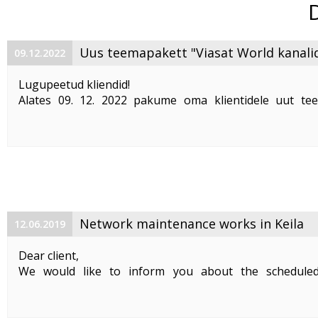
Uus teemapakett "Viasat World kanali
09.12.2022
Lugupeetud kliendid!
Alates 09. 12. 2022 pakume oma klientidele uut te
"Viasat World kanalid"
. Teemapaketi hind on 2,50 €/kuu
Pakett sisaldab järgmisi Viasat World kanaleid:
Epic Drama HD
loogiline number ...
Network maintenance works in Keila
12.06.2019
Dear client,
We would like to inform you about the schedule
maintenance works on 19. 06. 2019 between 01:00-05:00.
Planned works include upgrade the equipment of the f
cable and affect clients in Keila. During the maintenance .