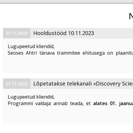
Hooldustööd 10.11.2023
07.11.2023
Lugupeetud kliendid,
Seoses Ahtri tänava trammitee ehitusega on plaanitu
magistraalkaabli ümberehitustööd 10. 11. 2023 ajavahem
00:00 kuni 05:00. Sellel ajal on häiritud teenuste tarbim
esineda teenuste ...
Lõpetatakse telekanali «Discovery Scie
01.11.2023
«DTX» edastamine
Lugupeetud kliendid,
Programmi valdaja annab teada, et
alates 01. jaanu
lõpetatakse «Discovery Science» ja «DTX» tel
edastamine Eestis
.
Vabandame võimalike ebameeldivuste
...