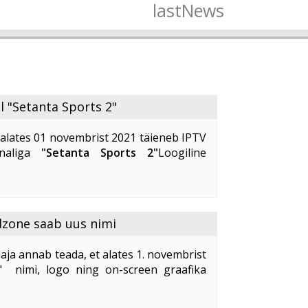
lastNews
l "Setanta Sports 2"
alates 01 novembrist 2021 täieneb IPTV
analiga
"Setanta Sports 2"
Loogiline
lekanal
"Setanta Sports 2"
pakub oma
alust kvaliteetselt ja ...
dzone saab uus nimi
aja annab teada, et alates 1. novembrist
" nimi, logo ning on-screen graafika
idzone
" uus nimi on "
Kidzone Max
".
ne ...