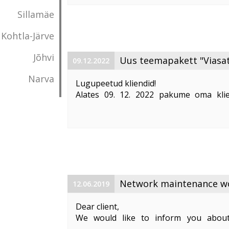
Vabandame võimalike ebameeldivust
Sillamäe
Kohtla-Järve
Jõhvi
Uus teemapakett "Viasat
09.12.2022
Narva
Lugupeetud kliendid!
Alates 09. 12. 2022 pakume oma klie
"Viasat World kanalid"
. Teemapaketi hi
Pakett sisaldab järgmisi Viasat World ka
Epic Drama HD
loogiline number ...
Network maintenance wor
12.06.2019
Dear client,
We would like to inform you about