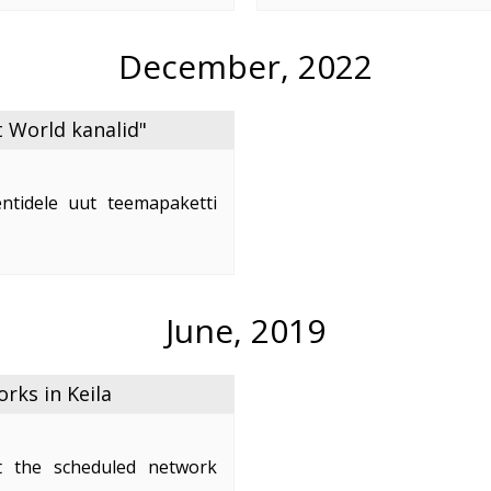
e
...
December, 2022
 World kanalid"
ntidele uut teemapaketti
nd on 2,50 €/kuus.
naleid:
June, 2019
ks in Keila
 the scheduled network