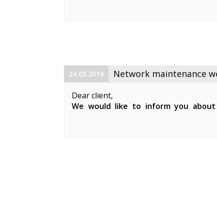
maintenance works on 19. 06. 2019 betw
Planned works include upgrade the equ
cable and affect clients in Keila. During 
Network maintenance wor
24.05.2019
Dear client,
We would like to inform you about
maintenance works on 29. 05. 2019 be
Planned works include updates to our 
clients in Keila.
During the ...