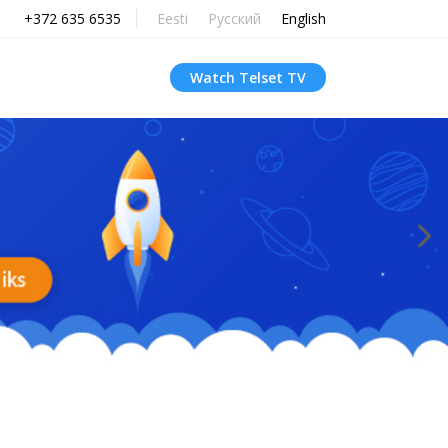
+372 635 6535
Eesti
Русский
English
Watch Telset TV