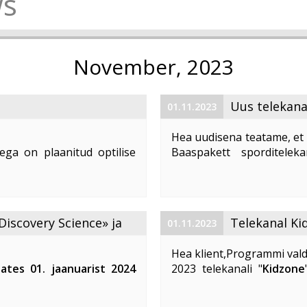
s
November, 2023
Uus telekana
01.11.2023
Hea uudisena teatame, et 
ega on plaanitud optilise
Baaspakett sporditelek
1. 2023 ajavahemikul kella
number (LCN) on 59. Te
d teenuste tarbimine, võivad
vaatajatele suurepärast võim
Discovery Science» ja
Telekanal Ki
01.11.2023
Hea klient,Programmi vald
lates 01. jaanuarist 2024
2023 telekanali "
Kidzone
 ja «DTX» telekanalite
muutuvad. Telekanali "
K
Kidzone Max
- on eestikeel