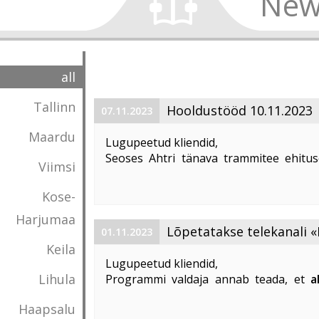
New
all
Tallinn
Hooldustööd 10.11.2023
07.11.2023
Maardu
Lugupeetud kliendid,
Seoses Ahtri tänava trammitee ehitus
Viimsi
magistraalkaabli ümberehitustööd 10. 1
00:00 kuni 05:00. Sellel ajal on häiritu
Kose-
esineda teenuste ...
Harjumaa
Lõpetatakse telekanali «
01.11.2023
Keila
«DTX» edastamine
Lugupeetud kliendid,
Lihula
Programmi valdaja annab teada, et
a
lõpetatakse «Discovery Science»
Haapsalu
edastamine Eestis
.