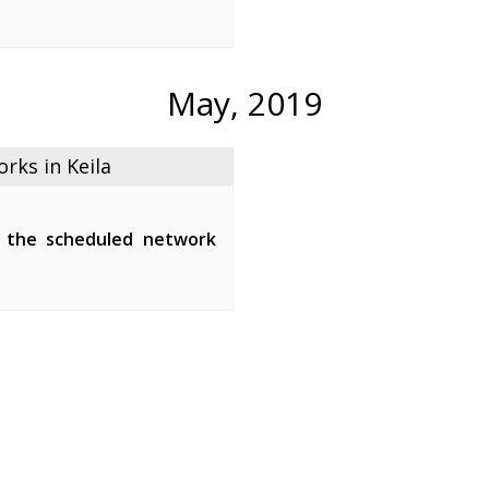
een 01:00-05:00.
ipment of the fiber-optic
the maintenance ...
May, 2019
ks in Keila
 the scheduled network
tween 01:00-07:00.
network devices and affect