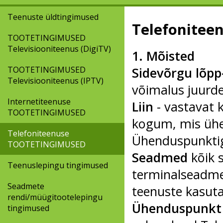
Teenuste üldtingimused
Telefonite
TOOTETINGIMUSED
Televisiooniteenus (DigiTV)
1. Mõisted
TOOTETINGIMUSED
Sidevõrgu lõpp
Televisiooniteenus (IPTV)
võimalus juurde
Internetiteenuse
Liin
- vastavat 
TOOTETINGIMUSED
kogum, mis ühe
Telefoniteenuse
Ühenduspunkti
TOOTETINGIMUSED
Seadmed
kõik 
Teenuslepingu tingimused
terminalseadme
Seadmete
teenuste kasut
rendi/müügitootelepingu
Ühenduspunkt
tingimused