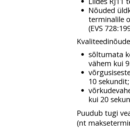
Liides RJ11
Nõuded üldk
terminalile 
(EVS 728:19
Kvaliteedinõude
sõltumata k
vähem kui 9
võrgusisest
10 sekundit;
võrkudevahe
kui 20 sekun
Puudub tugi vea
(nt maksetermin