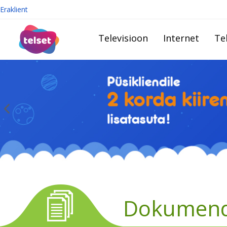
Eraklient
Televisioon
Internet
Te
Dokumend