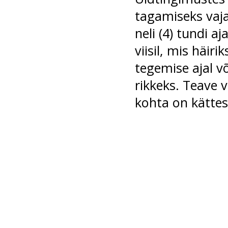
tagamiseks vaja
neli (4) tundi 
viisil, mis häi
tegemise ajal v
rikkeks. Teave 
kohta on kätte