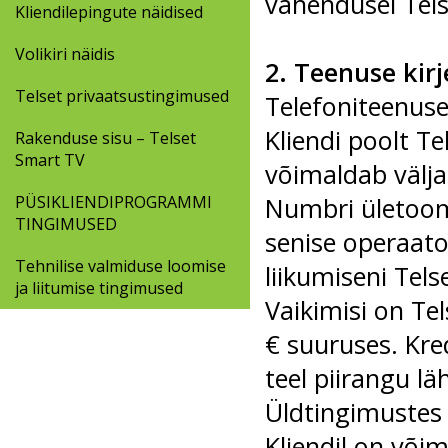
vahendusel Tel
Kliendilepingute näidised
Volikiri näidis
2. Teenuse kir
Telset privaatsustingimused
Telefoniteenuse
Kliendi poolt T
Rakenduse sisu – Telset
Smart TV
võimaldab välja
PÜSIKLIENDIPROGRAMMI
Numbri ületoomi
TINGIMUSED
senise operaato
Tehnilise valmiduse loomise
liikumiseni Tels
ja liitumise tingimused
Vaikimisi on Tel
€ suuruses. Kred
teel piirangu lä
Üldtingimustes 
Kliendil on või