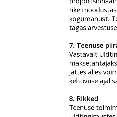
proportsionaaln
rike moodustas 
kogumahust. Tel
tagasiarvestuse
7. Teenuse pii
Vastavalt Üldti
maksetähtajaks 
jättes alles võ
kehtivuse ajal 
8. Rikked
Teenuse toimimi
Üldtingimustes 