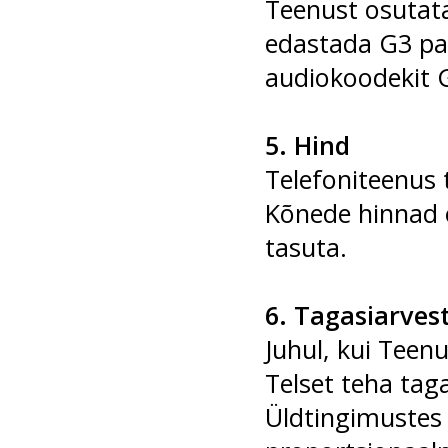
Teenust osutata
edastada G3 pa
audiokoodekit G
5. Hind
Telefoniteenus 
Kõnede hinnad 
tasuta.
6. Tagasiarves
Juhul, kui Teen
Telset teha taga
Üldtingimustes