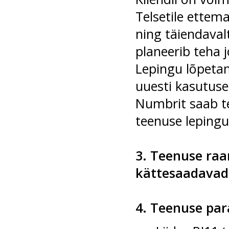
Telsetile ettem
ning täiendaval
planeerib teha j
Lepingu lõpetam
uuesti kasutuse
Numbrit saab te
teenuse lepingug
3. Teenuse raa
kättesaadavad
4. Teenuse par