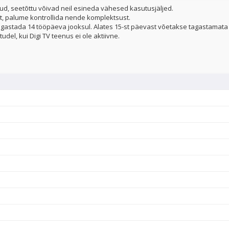
ud, seetõttu võivad neil esineda vähesed kasutusjäljed.
t, palume kontrollida nende komplektsust.
gastada 14 tööpäeva jooksul. Alates 15-st päevast võetakse tagastamata 
udel, kui Digi TV teenus ei ole aktiivne.