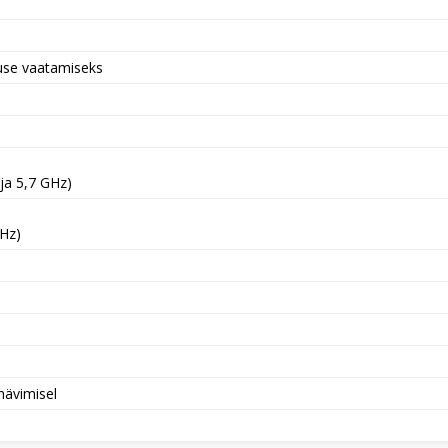
nuse vaatamiseks
ja 5,7 GHz)
GHz)
hävimisel