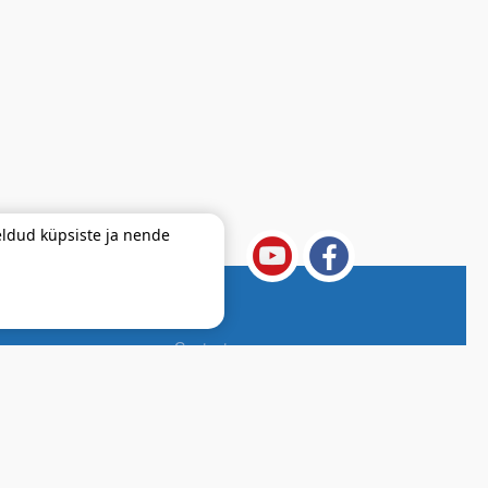
ldud küpsiste ja nende
e ühendatud Telseti võrguga ?
Contacts
Useful
/ To the Developer
Send your question
Telset Privacy Terms