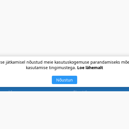
imise jätkamisel nõustud meie kasutuskogemuse parandamiseks mõe
kasutamise tingimustega.
Loe lähemalt
Teie kodu pol
Nõustun
nual for use
About the company
plicationы and power of attorney
News
egular customer program
To communication enterprises 