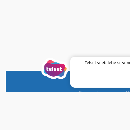
Telset veebilehe sirv
Documents
Ma
Pricelist
Ap
Contracts & Terms
R