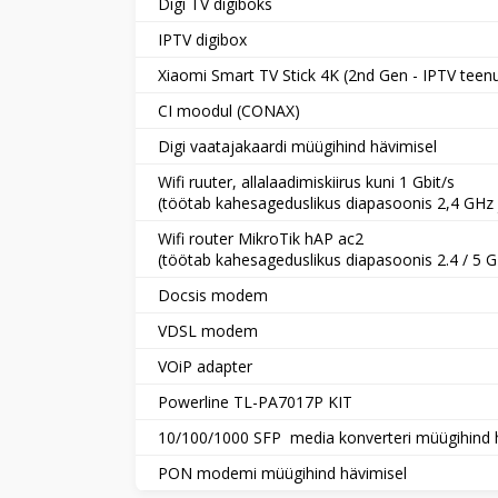
Digi TV digiboks
IPTV digibox
Xiaomi Smart TV Stick 4K (2nd Gen - IPTV tee
CI moodul (CONAX)
Digi vaatajakaardi müügihind hävimisel
Wifi ruuter, allalaadimiskiirus kuni 1 Gbit/s
(töötab kahesageduslikus diapasoonis 2,4 GHz 
Wifi router MikroTik hAP ac2
(töötab kahesageduslikus diapasoonis 2.4 / 5 
Docsis modem
VDSL modem
VOiP adapter
Powerline TL-PA7017P KIT
10/100/1000 SFP media konverteri müügihind 
PON modemi müügihind hävimisel