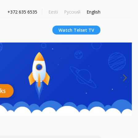
+372 635 6535
Eesti
Русский
English
Watch Telset TV