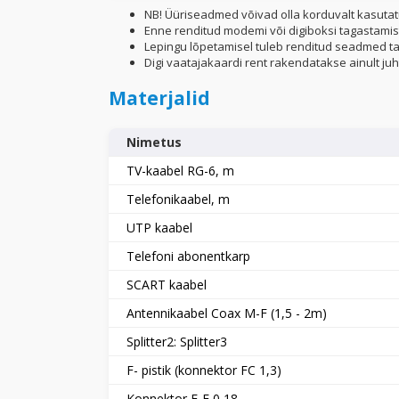
NB! Üüriseadmed võivad olla korduvalt kasutat
Enne renditud modemi või digiboksi tagastamis
Lepingu lõpetamisel tuleb renditud seadmed ta
Digi vaatajakaardi rent rakendatakse ainult juht
Materjalid
Nimetus
TV-kaabel RG-6, m
Telefonikaabel, m
UTP kaabel
Telefoni abonentkarp
SCART kaabel
Antennikaabel Coax M-F (1,5 - 2m)
Splitter2: Splitter3
F- pistik (konnektor FC 1,3)
Konnektor F-F 0,18