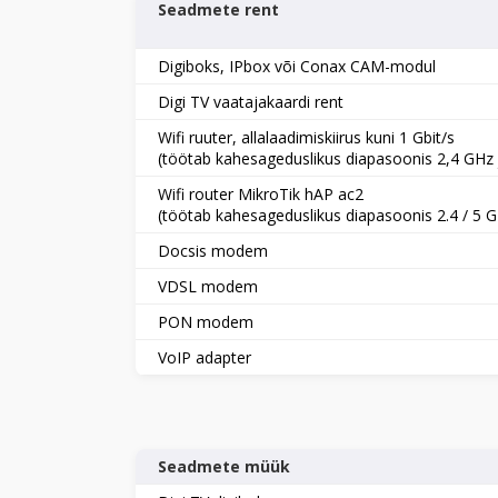
Seadmete rent
Digiboks, IPbox või Conax CAM-modul
Digi TV vaatajakaardi rent
Wifi ruuter, allalaadimiskiirus kuni 1 Gbit/s
(töötab kahesageduslikus diapasoonis 2,4 GHz 
Wifi router MikroTik hAP ac2
(töötab kahesageduslikus diapasoonis 2.4 / 5 
Docsis modem
VDSL modem
PON modem
VoIP adapter
Seadmete müük​