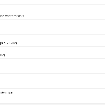
nuse vaatamiseks
ja 5,7 GHz)
GHz)
hävimisel