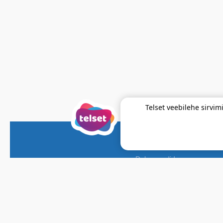
Telset veebilehe sirv
Dokumendid
Hinnakiri
Lepingud ja tingimused