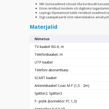
NB! Üüriseadmed võivad olla korduvalt kasutat
Enne renditud modemi või digiboksi tagastamis
Lepingu lõpetamisel tuleb renditud seadmed ta
Digi vaatajakaardi rent rakendatakse ainult juht
Materjalid
Nimetus
TV-kaabel RG-6, m
Telefonikaabel, m
UTP kaabel
Telefoni abonentkarp
SCART kaabel
Antennikaabel Coax M-F (1,5 - 2m)
Splitter2: Splitter3
F- pistik (konnektor FC 1,3)
Konnektor F-F 0,18