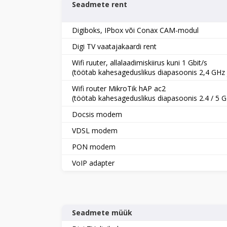
Seadmete rent
Digiboks, IPbox või Conax CAM-modul
Digi TV vaatajakaardi rent
Wifi ruuter, allalaadimiskiirus kuni 1 Gbit/s
(töötab kahesageduslikus diapasoonis 2,4 GHz 
Wifi router MikroTik hAP ac2
(töötab kahesageduslikus diapasoonis 2.4 / 5 
Docsis modem
VDSL modem
PON modem
VoIP adapter
Seadmete müük​