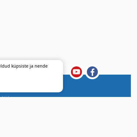
ldud küpsiste ja nende
e ühendatud Telseti võrguga ?
aktid
lik teada
ke oma küsimus
Telset privaatsustingimused