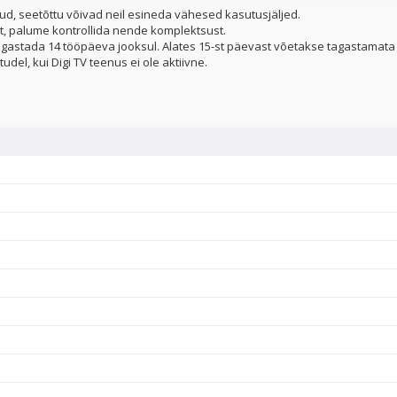
ud, seetõttu võivad neil esineda vähesed kasutusjäljed.
t, palume kontrollida nende komplektsust.
gastada 14 tööpäeva jooksul. Alates 15-st päevast võetakse tagastamata 
udel, kui Digi TV teenus ei ole aktiivne.