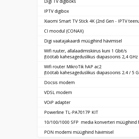
Digi TV digiboks
IPTV digibox
Xiaomi Smart TV Stick 4K (2nd Gen - IPTV tee
CI moodul (CONAX)
Digi vaatajakaardi müügihind hävimisel
Wifi ruuter, allalaadimiskiirus kuni 1 Gbit/s
(töötab kahesageduslikus diapasoonis 2,4 GHz 
Wifi router MikroTik hAP ac2
(töötab kahesageduslikus diapasoonis 2.4 / 5 
Docsis modem
VDSL modem
VOiP adapter
Powerline TL-PA7017P KIT
10/100/1000 SFP media konverteri müügihind 
PON modemi müügihind hävimisel