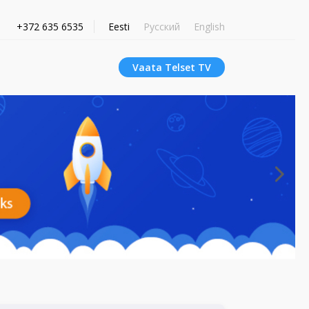
+372 635 6535
Eesti
Русский
English
Vaata Telset TV