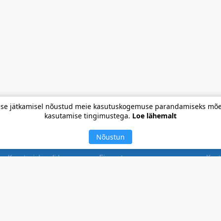
imise jätkamisel nõustud meie kasutuskogemuse parandamiseks mõe
kasutamise tingimustega.
Loe lähemalt
Teie kodu pol
Nõustun
Kasutusjuhendid
Firmast
Kont
Avaldused ja volikirjad
Uudised
Kasu
Püsikliendiprogramm
Sideettevõtjale / Arendajale
Saat