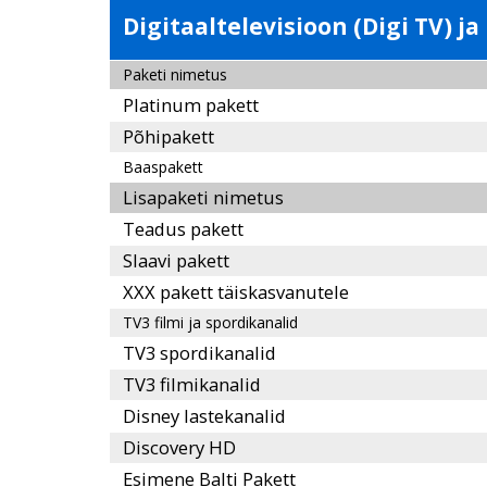
Digitaaltelevisioon (Digi TV) ja
Paketi nimetus
Platinum pakett
Põhipakett
Baaspakett
Lisapaketi nimetus
Teadus pakett
Slaavi pakett
XXX pakett täiskasvanutele
TV3 filmi ja spordikanalid
TV3 spordikanalid
TV3 filmikanalid
Disney lastekanalid
Discovery HD
Esimene Balti Pakett